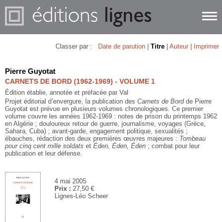
Classer par :
Date de parution
|
Titre
|
Auteur
|
Imprimer
Pierre Guyotat
CARNETS DE BORD (1962-1969) - VOLUME 1
Édition établie, annotée et préfacée par Val
Projet éditorial d’envergure, la publication des
Carnets de Bord
de Pierre
Guyotat est prévue en plusieurs volumes chronologiques. Ce premier
volume couvre les années 1962-1969 : notes de prison du printemps 1962
en Algérie ; douloureux retour de guerre, journalisme, voyages (Grèce,
Sahara, Cuba) ; avant-garde, engagement politique, sexualités ;
ébauches, rédaction des deux premières œuvres majeures :
Tombeau
pour cinq cent mille soldats
et
Éden, Éden, Éden
; combat pour leur
publication et leur défense.
4 mai 2005
Prix :
27,50 €
Lignes-Léo Scheer