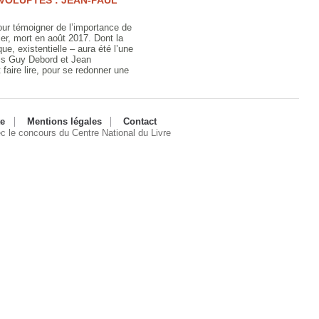
 VOLUPTÉS : JEAN-PAUL
pour témoigner de l’importance de
er, mort en août 2017. Dont la
ue, existentielle – aura été l’une
uis Guy Debord et Jean
et faire lire, pour se redonner une
te
Mentions légales
Contact
ec le concours du Centre National du Livre