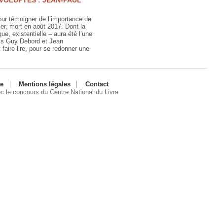
 VOLUPTÉS : JEAN-PAUL
pour témoigner de l’importance de
er, mort en août 2017. Dont la
ue, existentielle – aura été l’une
uis Guy Debord et Jean
et faire lire, pour se redonner une
te
Mentions légales
Contact
ec le concours du Centre National du Livre