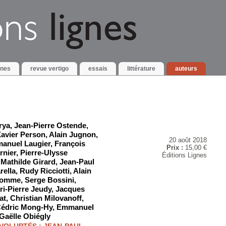
gnes
revue vertigo
essais
littérature
auteurs
rya
,
Jean-Pierre Ostende
,
avier Person
,
Alain Jugnon
,
20 août 2018
anuel Laugier
,
François
Prix :
15,00 €
rnier
,
Pierre-Ulysse
Éditions Lignes
,
Mathilde Girard
,
Jean-Paul
rella
,
Rudy Ricciotti
,
Alain
homme
,
Serge Bossini
,
ri-Pierre Jeudy
,
Jacques
at
,
Christian Milovanoff
,
édric Mong-Hy
,
Emmanuel
Gaëlle Obiégly