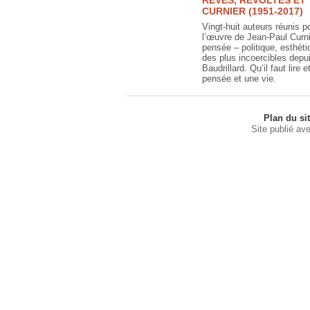
RÊVES, RÉVOLTES ET
CURNIER (1951-2017)
Vingt-huit auteurs réunis 
l’œuvre de Jean-Paul Curni
pensée – politique, esthétiq
des plus incoercibles dep
Baudrillard. Qu’il faut lire 
pensée et une vie.
Plan du si
Site publié av