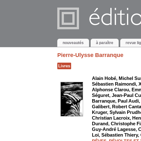
nouveautés
à paraître
revue li
Pierre-Ulysse Barranque
Livres
Alain Hobé
,
Michel Su
Sébastien Raimondi
,
X
Alphonse Clarou
,
Emm
Séguret
,
Jean-Paul Cu
Barranque
,
Paul Audi
Galibert
,
Robert Canta
Kruger
,
Sylvain Prud
Christian Lacroix
,
Hen
Durand
,
Christophe Fi
Guy-André Lagesse
,
C
Loi
,
Sébastien Thiery
,