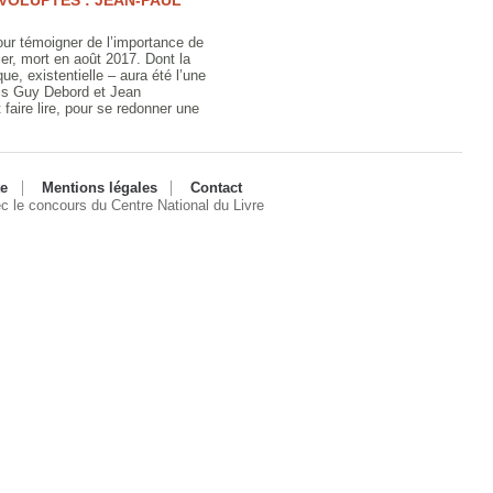
 VOLUPTÉS : JEAN-PAUL
pour témoigner de l’importance de
er, mort en août 2017. Dont la
ue, existentielle – aura été l’une
uis Guy Debord et Jean
et faire lire, pour se redonner une
te
Mentions légales
Contact
ec le concours du Centre National du Livre