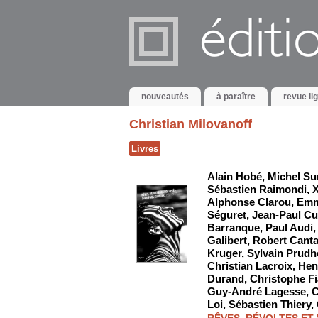
nouveautés
à paraître
revue li
Christian Milovanoff
Livres
Alain Hobé
,
Michel Su
Sébastien Raimondi
,
X
Alphonse Clarou
,
Emm
Séguret
,
Jean-Paul Cu
Barranque
,
Paul Audi
Galibert
,
Robert Canta
Kruger
,
Sylvain Prud
Christian Lacroix
,
Hen
Durand
,
Christophe Fi
Guy-André Lagesse
,
C
Loi
,
Sébastien Thiery
,