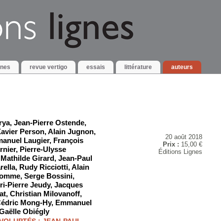
gnes
revue vertigo
essais
littérature
auteurs
rya
,
Jean-Pierre Ostende
,
avier Person
,
Alain Jugnon
,
20 août 2018
anuel Laugier
,
François
Prix :
15,00 €
rnier
,
Pierre-Ulysse
Éditions Lignes
,
Mathilde Girard
,
Jean-Paul
rella
,
Rudy Ricciotti
,
Alain
homme
,
Serge Bossini
,
ri-Pierre Jeudy
,
Jacques
at
,
Christian Milovanoff
,
édric Mong-Hy
,
Emmanuel
Gaëlle Obiégly