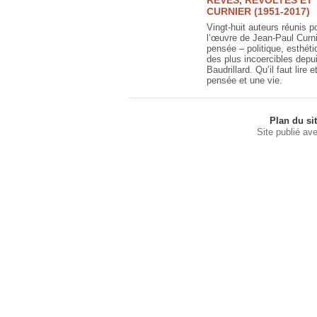
RÊVES, RÉVOLTES ET
CURNIER (1951-2017)
Vingt-huit auteurs réunis 
l’œuvre de Jean-Paul Curni
pensée – politique, esthétiq
des plus incoercibles dep
Baudrillard. Qu’il faut lire 
pensée et une vie.
Plan du si
Site publié av