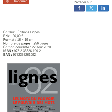
Imprimer
Partager sur
Éditeur :
Éditions Lignes
Prix :
20,00 €
Format :
16 x 19 cm
Nombre de pages :
256 pages
Édition courante :
22 août 2020
ISBN :
978-2-35526-199-2
EAN :
9782355261992