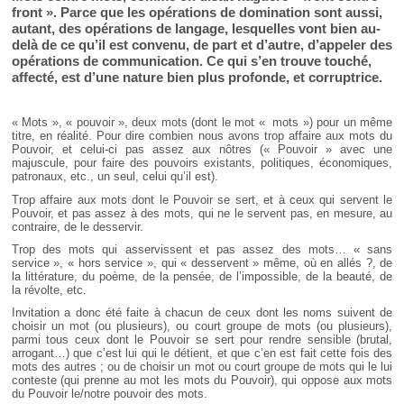
front ». Parce que les opérations de domination sont aussi,
autant, des opérations de langage, lesquelles vont bien au-
delà de ce qu’il est convenu, de part et d’autre, d’appeler des
opérations de communication. Ce qui s’en trouve touché,
affecté, est d’une nature bien plus profonde, et corruptrice.
« Mots », « pouvoir », deux mots (dont le mot « mots ») pour un même
titre, en réalité. Pour dire combien nous avons trop affaire aux mots du
Pouvoir, et celui-ci pas assez aux nôtres (« Pouvoir » avec une
majuscule, pour faire des pouvoirs existants, politiques, économiques,
patronaux, etc., un seul, celui qu’il est).
Trop affaire aux mots dont le Pouvoir se sert, et à ceux qui servent le
Pouvoir, et pas assez à des mots, qui ne le servent pas, en mesure, au
contraire, de le desservir.
Trop des mots qui asservissent et pas assez des mots… « sans
service », « hors service », qui « desservent » même, où en allés ?, de
la littérature, du poème, de la pensée, de l’impossible, de la beauté, de
la révolte, etc.
Invitation a donc été faite à chacun de ceux dont les noms suivent de
choisir un mot (ou plusieurs), ou court groupe de mots (ou plusieurs),
parmi tous ceux dont le Pouvoir se sert pour rendre sensible (brutal,
arrogant…) que c’est lui qui le détient, et que c’en est fait cette fois des
mots des autres ; ou de choisir un mot ou court groupe de mots qui le lui
conteste (qui prenne au mot les mots du Pouvoir), qui oppose aux mots
du Pouvoir le/notre pouvoir des mots.