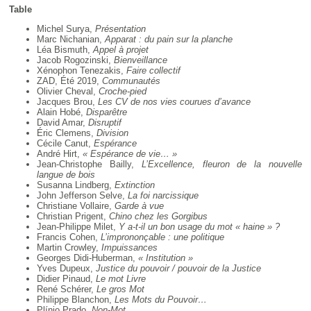
Table
Michel Surya,
Présentation
Marc Nichanian,
Apparat : du pain sur la planche
Léa Bismuth,
Appel à projet
Jacob Rogozinski,
Bienveillance
Xénophon Tenezakis,
Faire collectif
ZAD, Été 2019,
Communautés
Olivier Cheval,
Croche-pied
Jacques Brou,
Les CV de nos vies courues d’avance
Alain Hobé,
Disparêtre
David Amar,
Disruptif
Éric Clemens,
Division
Cécile Canut,
Espérance
André Hirt,
« Espérance de vie… »
Jean-Christophe Bailly,
L’Excellence, fleuron de la nouvelle
langue de bois
Susanna Lindberg,
Extinction
John Jefferson Selve,
La foi narcissique
Christiane Vollaire,
Garde à vue
Christian Prigent,
Chino chez les Gorgibus
Jean-Philippe Milet,
Y a-t-il un bon usage du mot « haine » ?
Francis Cohen,
L’imprononçable : une politique
Martin Crowley,
Impuissances
Georges Didi-Huberman,
« Institution »
Yves Dupeux,
Justice du pouvoir / pouvoir de la Justice
Didier Pinaud,
Le mot Livre
René Schérer,
Le gros Mot
Philippe Blanchon,
Les Mots du Pouvoir…
Plínio Prado,
Non-Mot