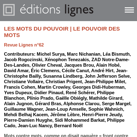
LES MOTS DU POUVOIR | LE POUVOIR DES
MOTS
Revue Lignes n°62
Contributeurs:
Michel Surya
,
Marc Nichanian
,
Léa Bismuth
,
Jacob Rogozinski
,
Xénophon Tenezakis
,
ZAD Notre-Dame-
Des-Landes
,
Olivier Cheval
,
Jacques Brou
,
Alain Hobé
,
David Amar
,
Éric Clemens
,
Cécile Canut
,
André Hirt
,
Jean-
Christophe Bailly
,
Susanna Lindberg
,
John Jefferson Selve
,
Christiane Vollaire
,
Christian Prigent
,
Jean-Philippe Milet
,
Francis Cohen
,
Martin Crowley
,
Georges Didi-Huberman
,
Yves Dupeux
,
Didier Pinaud
,
René Schérer
,
Philippe
Blanchon
,
Plínio Prado
,
Gaëlle Obiégly
,
Mathilde Girard
,
Alain Jugnon
,
Gérard Bras
,
Alphonse Clarou
,
Serge Margel
,
Guillaume Wagner
,
Jean-Loup Amselle
,
Sophie Wahnich
,
Mehdi Belhaj Kacem
,
Jérôme Lèbre
,
Henri-Pierre Jeudy
,
Pierre-Damien Huyghe
,
Sidi Mohammed Barkat
,
Philippe
Cado
,
Jean-Luc Nancy
,
Bernard Noël
Mots contre mots, comme on disait naguère « front contre