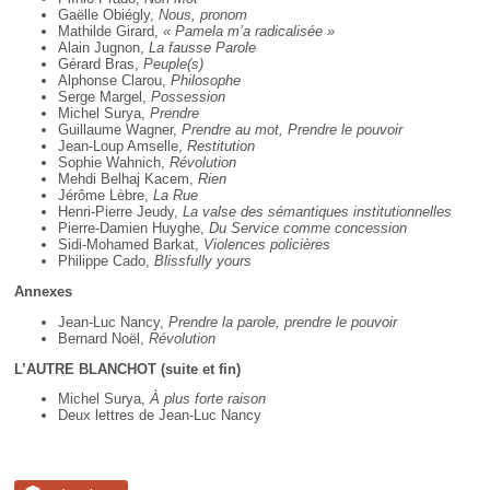
Gaëlle Obiégly,
Nous, pronom
Mathilde Girard,
« Pamela m’a radicalisée »
Alain Jugnon,
La fausse Parole
Gérard Bras,
Peuple(s)
Alphonse Clarou,
Philosophe
Serge Margel,
Possession
Michel Surya,
Prendre
Guillaume Wagner,
Prendre au mot, Prendre le pouvoir
Jean-Loup Amselle,
Restitution
Sophie Wahnich,
Révolution
Mehdi Belhaj Kacem,
Rien
Jérôme Lèbre,
La Rue
Henri-Pierre Jeudy,
La valse des sémantiques institutionnelles
Pierre-Damien Huyghe,
Du Service comme concession
Sidi-Mohamed Barkat,
Violences policières
Philippe Cado,
Blissfully yours
Annexes
Jean-Luc Nancy,
Prendre la parole, prendre le pouvoir
Bernard Noël,
Révolution
L’AUTRE BLANCHOT (suite et fin)
Michel Surya,
À plus forte raison
Deux lettres de Jean-Luc Nancy