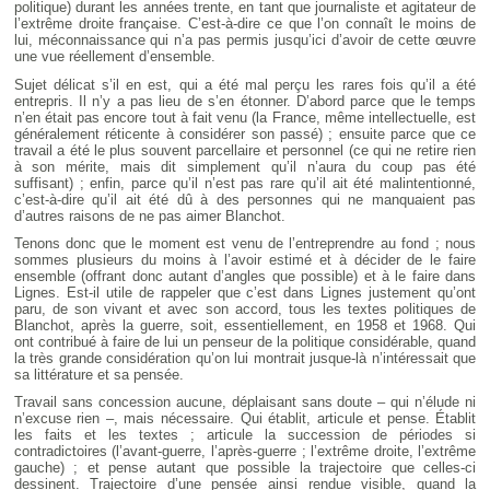
politique) durant les années trente, en tant que journaliste et agitateur de
l’extrême droite française. C’est-à-dire ce que l’on connaît le moins de
lui, méconnaissance qui n’a pas permis jusqu’ici d’avoir de cette œuvre
une vue réellement d’ensemble.
Sujet délicat s’il en est, qui a été mal perçu les rares fois qu’il a été
entrepris. Il n’y a pas lieu de s’en étonner. D’abord parce que le temps
n’en était pas encore tout à fait venu (la France, même intellectuelle, est
généralement réticente à considérer son passé) ; ensuite parce que ce
travail a été le plus souvent parcellaire et personnel (ce qui ne retire rien
à son mérite, mais dit simplement qu’il n’aura du coup pas été
suffisant) ; enfin, parce qu’il n’est pas rare qu’il ait été malintentionné,
c’est-à-dire qu’il ait été dû à des personnes qui ne manquaient pas
d’autres raisons de ne pas aimer Blanchot.
Tenons donc que le moment est venu de l’entreprendre au fond ; nous
sommes plusieurs du moins à l’avoir estimé et à décider de le faire
ensemble (offrant donc autant d’angles que possible) et à le faire dans
Lignes. Est-il utile de rappeler que c’est dans Lignes justement qu’ont
paru, de son vivant et avec son accord, tous les textes politiques de
Blanchot, après la guerre, soit, essentiellement, en 1958 et 1968. Qui
ont contribué à faire de lui un penseur de la politique considérable, quand
la très grande considération qu’on lui montrait jusque-là n’intéressait que
sa littérature et sa pensée.
Travail sans concession aucune, déplaisant sans doute – qui n’élude ni
n’excuse rien –, mais nécessaire. Qui établit, articule et pense. Établit
les faits et les textes ; articule la succession de périodes si
contradictoires (l’avant-guerre, l’après-guerre ; l’extrême droite, l’extrême
gauche) ; et pense autant que possible la trajectoire que celles-ci
dessinent. Trajectoire d’une pensée ainsi rendue visible, quand la