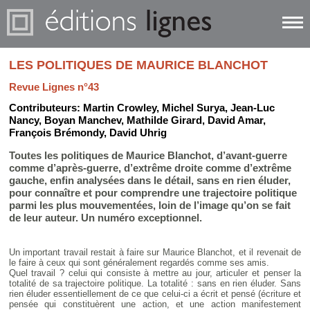
LES POLITIQUES DE MAURICE BLANCHOT
Revue Lignes n°43
Contributeurs:
Martin Crowley
,
Michel Surya
,
Jean-Luc
Nancy
,
Boyan Manchev
,
Mathilde Girard
,
David Amar
,
François Brémondy
,
David Uhrig
Toutes les politiques de Maurice Blanchot, d’avant-guerre
comme d’après-guerre, d’extrême droite comme d’extrême
gauche, enfin analysées dans le détail, sans en rien éluder,
pour connaître et pour comprendre une trajectoire politique
parmi les plus mouvementées, loin de l’image qu’on se fait
de leur auteur. Un numéro exceptionnel.
Un important travail restait à faire sur Maurice Blanchot, et il revenait de
le faire à ceux qui sont généralement regardés comme ses amis.
Quel travail ? celui qui consiste à mettre au jour, articuler et penser la
totalité de sa trajectoire politique. La totalité : sans en rien éluder. Sans
rien éluder essentiellement de ce que celui-ci a écrit et pensé (écriture et
pensée qui constituèrent une action, et une action manifestement