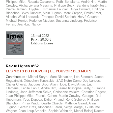
Philippe Milet, Rosaria Caldarone, Fethi Benslama, André Hirt, Martin
Crowley, Aïcha Liviana Messina, Philippe Beck, Sandrine Israël-Jost,
Pierre-Damien Huyghe, Emmanuel Laugier, Divya Dwivedi, Philippe
Blanchon, Yves Dupeux, Alain Jugnon, Marc Crépon, David Amar,
Aliocha Wald Lasowski, François-David Sebbah, Hervé Couchot,
Michaël Ferrier, Federico Nicolao, Susanna Lindberg, Federico
Ferrari, Jean-Luc Nancy
13 mai 2022
Prix :
20,00 €
Éditions Lignes
Revue Lignes n°62
LES MOTS DU POUVOIR | LE POUVOIR DES MOTS
Contributeurs :
Michel Surya, Marc Nichanian, Léa Bismuth, Jacob
Rogozinski, Xénophon Tenezakis, ZAD Notre-Dame-Des-Landes,
Olivier Cheval, Jacques Brou, Alain Hobé, David Amar, Éric
Clemens, Cécile Canut, André Hirt, Jean-Christophe Bailly, Susanna
Lindberg, John Jefferson Selve, Christiane Vollaire, Christian Prigent,
Jean-Philippe Milet, Francis Cohen, Martin Crowley, Georges Didi-
Huberman, Yves Dupeux, Didier Pinaud, René Schérer, Philippe
Blanchon, Plínio Prado, Gaëlle Obiégly, Mathilde Girard, Alain
Jugnon, Gérard Bras, Alphonse Clarou, Serge Margel, Guillaume
Wagner, Jean-Loup Amselle, Sophie Wahnich, Mehdi Belhaj Kacem,