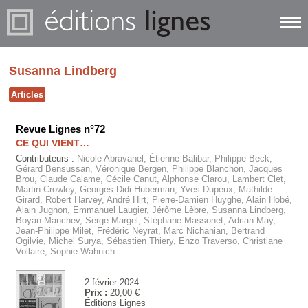
Susanna Lindberg
Articles
Revue Lignes n°72
CE QUI VIENT…
Contributeurs :
Nicole Abravanel, Étienne Balibar, Philippe Beck,
Gérard Bensussan, Véronique Bergen, Philippe Blanchon, Jacques
Brou, Claude Calame, Cécile Canut, Alphonse Clarou, Lambert Clet,
Martin Crowley, Georges Didi-Huberman, Yves Dupeux, Mathilde
Girard, Robert Harvey, André Hirt, Pierre-Damien Huyghe, Alain Hobé,
Alain Jugnon, Emmanuel Laugier, Jérôme Lèbre, Susanna Lindberg,
Boyan Manchev, Serge Margel, Stéphane Massonet, Adrian May,
Jean-Philippe Milet, Frédéric Neyrat, Marc Nichanian, Bertrand
Ogilvie, Michel Surya, Sébastien Thiery, Enzo Traverso, Christiane
Vollaire, Sophie Wahnich
2 février 2024
Prix :
20,00 €
Éditions Lignes