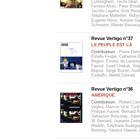
Cunningham, Tacita Dean, 
Ferreira Alves, Peter Broo
Jacinto Lageira, Amir Rez
Stéphane Malfettes, Robyn
Eugenio Renzi, Antoine Gau
Schroeter, Alberte Barsacq
Revue Vertigo n°37
LE PEUPLE EST LÀ
Contributeurs :
Pierre-Dam
Estelle Fredet, Catherine 
Béghin, Emeric de Lastens
Fauvel, Saad Chakali, Sté
Majour, Serge Bozon, Axell
Esdraffo, Mehdi Zannad
Revue Vertigo n°36
AMÉRIQUE
Contributeurs :
Robert Cant
Vaglio), Marcos Uzal, Cyri
Philippe Fauvel, Bernard 
Sébastien Ronceray, Julie
W. Bernard, Jeanette Zwin
Maddin, Stéphane Audeguy
Benning, Yannick Haenel, 