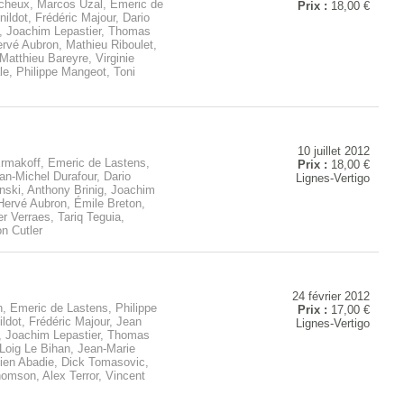
cheux, Marcos Uzal, Emeric de
Prix :
18,00 €
ldot, Frédéric Majour, Dario
, Joachim Lepastier, Thomas
ervé Aubron, Mathieu Riboulet,
Matthieu Bareyre, Virginie
e, Philippe Mangeot, Toni
10 juillet 2012
Ermakoff, Emeric de Lastens,
Prix :
18,00 €
an-Michel Durafour, Dario
Lignes-Vertigo
nski, Anthony Brinig, Joachim
 Hervé Aubron, Émile Breton,
 Verraes, Tariq Teguia,
n Cutler
24 février 2012
n, Emeric de Lastens, Philippe
Prix :
17,00 €
ldot, Frédéric Majour, Jean
Lignes-Vertigo
, Joachim Lepastier, Thomas
Loig Le Bihan, Jean-Marie
lien Abadie, Dick Tomasovic,
omson, Alex Terror, Vincent