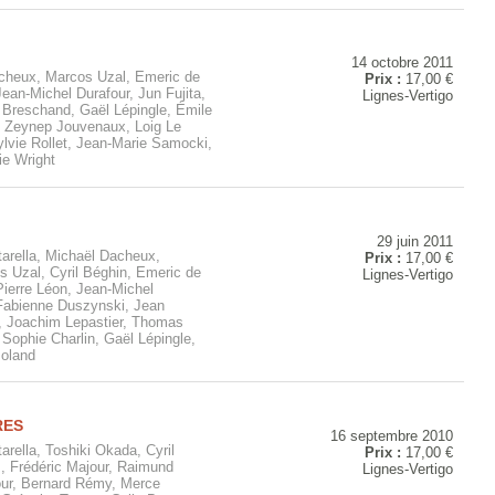
14 octobre 2011
cheux, Marcos Uzal, Emeric de
Prix :
17,00 €
Jean-Michel Durafour, Jun Fujita,
Lignes-Vertigo
Breschand, Gaël Lépingle, Émile
, Zeynep Jouvenaux, Loig Le
lvie Rollet, Jean-Marie Samocki,
ie Wright
29 juin 2011
arella, Michaël Dacheux,
Prix :
17,00 €
s Uzal, Cyril Béghin, Emeric de
Lignes-Vertigo
Pierre Léon, Jean-Michel
 Fabienne Duszynski, Jean
, Joachim Lepastier, Thomas
 Sophie Charlin, Gaël Lépingle,
oland
RES
16 septembre 2010
arella, Toshiki Okada, Cyril
Prix :
17,00 €
, Frédéric Majour, Raimund
Lignes-Vertigo
our, Bernard Rémy, Merce