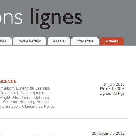
gnes
revue vertigo
essais
littérature
auteurs
ESCENCE
14 juin 2013
Ermakoff, Emeric de Lastens,
Prix :
19,00 €
Duszynski, Gaël Lépingle,
Lignes-Vertigo
ight, Alex Terror, Matthieu
, Adrienne Boutang, Sophia
enjamin Léon, Claudine Le Pallec
15 novembre 2012