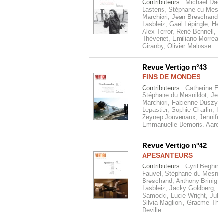
Contributeurs :
Michaël Da
Lastens, Stéphane du Mesni
Marchiori, Jean Breschand
Lasbleiz, Gaël Lépingle, H
Alex Terror, René Bonnell, 
Thévenet, Emiliano Morreal
Giranby, Olivier Malosse
Revue Vertigo n°43
FINS DE MONDES
Contributeurs :
Catherine 
Stéphane du Mesnildot, Je
Marchiori, Fabienne Duszy
Lepastier, Sophie Charlin,
Zeynep Jouvenaux, Jennifer
Emmanuelle Demoris, Aaro
Revue Vertigo n°42
APESANTEURS
Contributeurs :
Cyril Béghi
Fauvel, Stéphane du Mesni
Breschand, Anthony Brinig
Lasbleiz, Jacky Goldberg, 
Samocki, Lucie Wright, Ju
Silvia Maglioni, Graeme Th
Deville