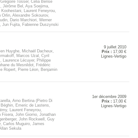
Grégoire Tosser, Celia Bense
k, Jérôme Bel, Aya Soejima,
a Koohestani, Laurent Feneyrou,
 Orlin, Alexandre Sokourov,
din, Dario Marchiori, Werner
, Jun Fujita, Fabienne Duszynski
9 juillet 2010
ien Huyghe, Michaël Dacheux,
Prix :
17,00 €
Ermakoff, Marcos Uzal, Cyril
Lignes-Vertigo
, Laurence Lécuyer, Philippe
phane du Mesnildot, Frédéric
e Ropert, Pierre Léon, Benjamin
1er décembre 2009
arella, Arno Bertina (Pietro Di
Prix :
17,00 €
l Béghin, Emeric de Lastens,
Lignes-Vertigo
Rémy, Laurent Feneyrou,
n Fisera, John Giorno, Jonathan
genberger, John Rockwell, Guy
, Carlos Muguiro, James
Allan Sekula