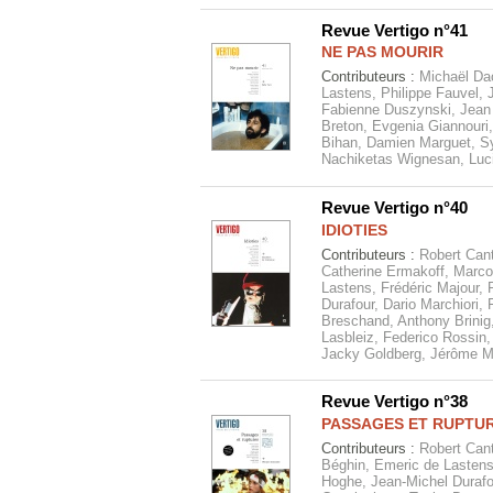
Revue Vertigo n°41
NE PAS MOURIR
Contributeurs :
Michaël Da
Lastens, Philippe Fauvel, 
Fabienne Duszynski, Jean 
Breton, Evgenia Giannouri
Bihan, Damien Marguet, Sy
Nachiketas Wignesan, Luc
Revue Vertigo n°40
IDIOTIES
Contributeurs :
Robert Cant
Catherine Ermakoff, Marco
Lastens, Frédéric Majour, 
Durafour, Dario Marchiori,
Breschand, Anthony Brinig
Lasbleiz, Federico Rossin,
Jacky Goldberg, Jérôme M
Revue Vertigo n°38
PASSAGES ET RUPTU
Contributeurs :
Robert Cant
Béghin, Emeric de Lastens
Hoghe, Jean-Michel Duraf