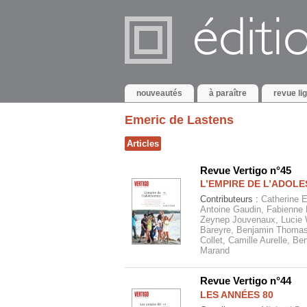
nouveautés
à paraître
revue li
Emeric de Lastens
Articles
Revue Vertigo n°45
L’EMPIRE DE L’ADOL
Contributeurs :
Catherine 
Antoine Gaudin, Fabienne 
Zeynep Jouvenaux, Lucie Wr
Bareyre, Benjamin Thomas
Collet, Camille Aurelle, B
Marand
Revue Vertigo n°44
LES ANNÉES 80