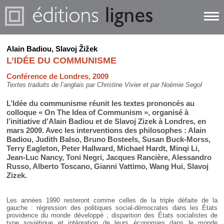
Alain Badiou
,
Slavoj Žižek
L’IDÉE DU COMMUNISME
Conférence de Londres, 2009
Textes traduits de l’anglais par Christine Vivier et par Noémie Segol
L’Idée du communisme réunit les textes prononcés au
colloque « On The Idea of Communism », organisé à
l’initiative d’Alain Badiou et de Slavoj Zizek à Londres, en
mars 2009. Avec les interventions des philosophes : Alain
Badiou, Judith Balso, Bruno Bosteels, Susan Buck-Morss,
Terry Eagleton, Peter Hallward, Michael Hardt, Minqi Li,
Jean-Luc Nancy, Toni Negri, Jacques Rancière, Alessandro
Russo, Alberto Toscano, Gianni Vattimo, Wang Hui, Slavoj
Zizek.
Les années 1990 resteront comme celles de la triple défaite de la
gauche : régression des politiques social-démocrates dans les États
providence du monde développé ; disparition des États socialistes de
type soviétique et intégration de leurs économies dans le monde