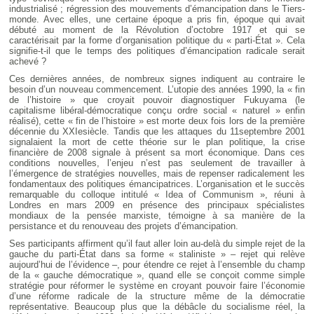
industrialisé ; régression des mouvements d’émancipation dans le Tiers-
monde. Avec elles, une certaine époque a pris fin, époque qui avait
débuté au moment de la Révolution d’octobre 1917 et qui se
caractérisait par la forme d’organisation politique du « parti-État ». Cela
signifie-t-il que le temps des politiques d’émancipation radicale serait
achevé ?
Ces dernières années, de nombreux signes indiquent au contraire le
besoin d’un nouveau commencement. L’utopie des années 1990, la « fin
de l’histoire » que croyait pouvoir diagnostiquer Fukuyama (le
capitalisme libéral-démocratique conçu ordre social « naturel » enfin
réalisé), cette « fin de l’histoire » est morte deux fois lors de la première
décennie du XXIesiècle. Tandis que les attaques du 11septembre 2001
signalaient la mort de cette théorie sur le plan politique, la crise
financière de 2008 signale à présent sa mort économique. Dans ces
conditions nouvelles, l’enjeu n’est pas seulement de travailler à
l’émergence de stratégies nouvelles, mais de repenser radicalement les
fondamentaux des politiques émancipatrices. L’organisation et le succès
remarquable du colloque intitulé « Idea of Communism », réuni à
Londres en mars 2009 en présence des principaux spécialistes
mondiaux de la pensée marxiste, témoigne à sa manière de la
persistance et du renouveau des projets d’émancipation.
Ses participants affirment qu’il faut aller loin au-delà du simple rejet de la
gauche du parti-État dans sa forme « staliniste » – rejet qui relève
aujourd’hui de l’évidence –, pour étendre ce rejet à l’ensemble du champ
de la « gauche démocratique », quand elle se conçoit comme simple
stratégie pour réformer le système en croyant pouvoir faire l’économie
d’une réforme radicale de la structure même de la démocratie
représentative. Beaucoup plus que la débâcle du socialisme réel, la