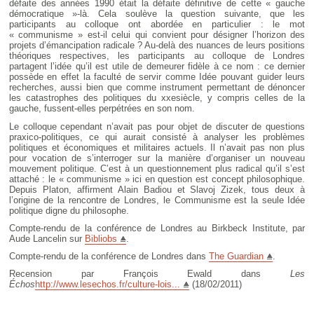
défaite des années 1990 était la défaite définitive de cette « gauche
démocratique »-là. Cela soulève la question suivante, que les
participants au colloque ont abordée en particulier : le mot
« communisme » est-il celui qui convient pour désigner l’horizon des
projets d’émancipation radicale ? Au-delà des nuances de leurs positions
théoriques respectives, les participants au colloque de Londres
partagent l’idée qu’il est utile de demeurer fidèle à ce nom : ce dernier
possède en effet la faculté de servir comme Idée pouvant guider leurs
recherches, aussi bien que comme instrument permettant de dénoncer
les catastrophes des politiques du xxesiècle, y compris celles de la
gauche, fussent-elles perpétrées en son nom.
Le colloque cependant n’avait pas pour objet de discuter de questions
praxico-politiques, ce qui aurait consisté à analyser les problèmes
politiques et économiques et militaires actuels. Il n’avait pas non plus
pour vocation de s’interroger sur la manière d’organiser un nouveau
mouvement politique. C’est à un questionnement plus radical qu’il s’est
attaché : le « communisme » ici en question est concept philosophique.
Depuis Platon, affirment Alain Badiou et Slavoj Zizek, tous deux à
l’origine de la rencontre de Londres, le Communisme est la seule Idée
politique digne du philosophe.
Compte-rendu de la conférence de Londres au Birkbeck Institute, par
Aude Lancelin sur
Bibliobs
.
Compte-rendu de la conférence de Londres dans
The Guardian
.
Recension par François Ewald dans
Les
Échos
http://www.lesechos.fr/culture-lois...
(18/02/2011)