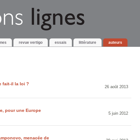
gnes
revue vertigo
essais
littérature
auteurs
ait-il la loi ?
26 août 2013
e, pour une Europe
5 juin 2012
e Camponovo, menacée de