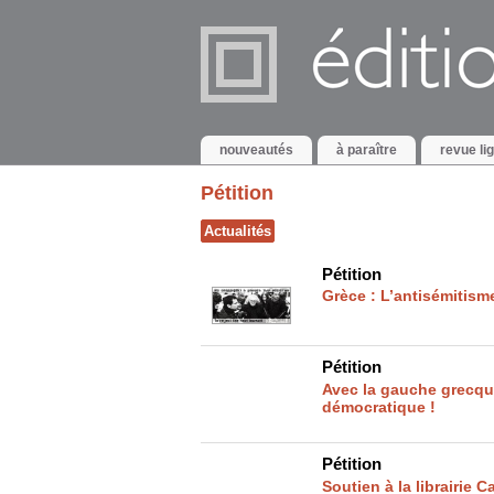
nouveautés
à paraître
revue li
Pétition
Actualités
Pétition
Grèce : L’antisémitisme f
Pétition
Avec la gauche grecqu
démocratique !
Pétition
Soutien à la librairi