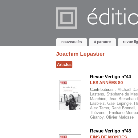
nouveautés
à paraître
revue li
Joachim Lepastier
Articles
Revue Vertigo n°44
LES ANNÉES 80
Contributeurs :
Michaël Da
Lastens, Stéphane du Mesni
Marchiori, Jean Breschand
Lasbleiz, Gaël Lépingle, H
Alex Terror, René Bonnell, 
Thévenet, Emiliano Morreal
Giranby, Olivier Malosse
Revue Vertigo n°43
FINS DE MONDES