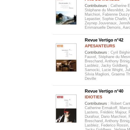
Contributeurs :
Catherine 
Stéphane du Mesnildot, Je
Marchiori, Fabienne Duszy
Lepastier, Sophie Charlin,
Zeynep Jouvenaux, Jennifer
Emmanuelle Demoris, Aaro
Revue Vertigo n°42
APESANTEURS
Contributeurs :
Cyril Béghi
Fauvel, Stéphane du Mesni
Breschand, Anthony Brinig
Lasbleiz, Jacky Goldberg, 
Samocki, Lucie Wright, Ju
Silvia Maglioni, Graeme Th
Deville
Revue Vertigo n°40
IDIOTIES
Contributeurs :
Robert Cant
Catherine Ermakoff, Marco
Lastens, Frédéric Majour, 
Durafour, Dario Marchiori,
Breschand, Anthony Brinig
Lasbleiz, Federico Rossin,
Jacky Goldberg, Jérôme M