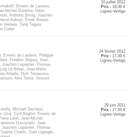
10 juillet 2012
Ermakoff, Emeric de Lastens,
Prix :
18,00 €
an-Michel Durafour, Dario
Lignes-Vertigo
nski, Anthony Brinig, Joachim
 Hervé Aubron, Émile Breton,
 Verraes, Tariq Teguia,
n Cutler
24 février 2012
n, Emeric de Lastens, Philippe
Prix :
17,00 €
ldot, Frédéric Majour, Jean
Lignes-Vertigo
, Joachim Lepastier, Thomas
Loig Le Bihan, Jean-Marie
lien Abadie, Dick Tomasovic,
omson, Alex Terror, Vincent
29 juin 2011
arella, Michaël Dacheux,
Prix :
17,00 €
s Uzal, Cyril Béghin, Emeric de
Lignes-Vertigo
Pierre Léon, Jean-Michel
 Fabienne Duszynski, Jean
, Joachim Lepastier, Thomas
 Sophie Charlin, Gaël Lépingle,
oland