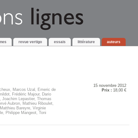
gnes
revue vertigo
essais
littérature
auteurs
15 novembre 2012
cheux, Marcos Uzal, Emeric de
Prix :
18,00 €
ldot, Frédéric Majour, Dario
, Joachim Lepastier, Thomas
ervé Aubron, Mathieu Riboulet,
Matthieu Bareyre, Virginie
e, Philippe Mangeot, Toni