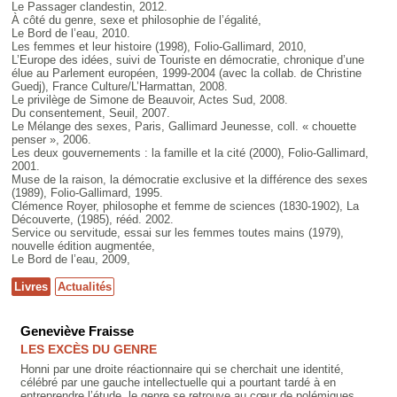
Le Passager clandestin, 2012.
À côté du genre, sexe et philosophie de l’égalité,
Le Bord de l’eau, 2010.
Les femmes et leur histoire (1998), Folio-Gallimard, 2010,
L’Europe des idées, suivi de Touriste en démocratie, chronique d’une
élue au Parlement européen, 1999-2004 (avec la collab. de Christine
Guedj), France Culture/L’Harmattan, 2008.
Le privilège de Simone de Beauvoir, Actes Sud, 2008.
Du consentement, Seuil, 2007.
Le Mélange des sexes, Paris, Gallimard Jeunesse, coll. « chouette
penser », 2006.
Les deux gouvernements : la famille et la cité (2000), Folio-Gallimard,
2001.
Muse de la raison, la démocratie exclusive et la différence des sexes
(1989), Folio-Gallimard, 1995.
Clémence Royer, philosophe et femme de sciences (1830-1902), La
Découverte, (1985), rééd. 2002.
Service ou servitude, essai sur les femmes toutes mains (1979),
nouvelle édition augmentée,
Le Bord de l’eau, 2009,
Livres
Actualités
Geneviève Fraisse
LES EXCÈS DU GENRE
Honni par une droite réactionnaire qui se cherchait une identité,
célébré par une gauche intellectuelle qui a pourtant tardé à en
entreprendre l’étude, le genre se retrouve au cœur de polémiques