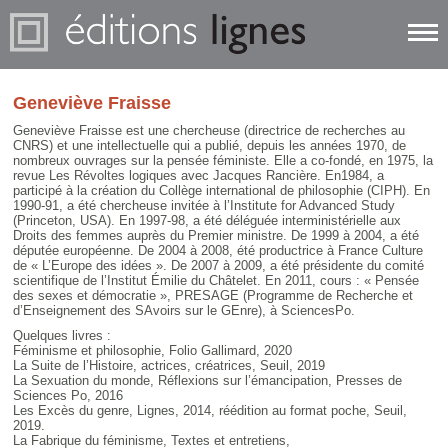
Geneviève Fraisse
Geneviève Fraisse est une chercheuse (directrice de recherches au
CNRS) et une intellectuelle qui a publié, depuis les années 1970, de
nombreux ouvrages sur la pensée féministe. Elle a co-fondé, en 1975, la
revue Les Révoltes logiques avec Jacques Rancière. En1984, a
participé à la création du Collège international de philosophie (CIPH). En
1990-91, a été chercheuse invitée à l’Institute for Advanced Study
(Princeton, USA). En 1997-98, a été déléguée interministérielle aux
Droits des femmes auprès du Premier ministre. De 1999 à 2004, a été
députée européenne. De 2004 à 2008, été productrice à France Culture
de « L’Europe des idées ». De 2007 à 2009, a été présidente du comité
scientifique de l’Institut Émilie du Châtelet. En 2011, cours : « Pensée
des sexes et démocratie », PRESAGE (Programme de Recherche et
d’Enseignement des SAvoirs sur le GEnre), à SciencesPo.
Quelques livres :
Féminisme et philosophie, Folio Gallimard, 2020
La Suite de l’Histoire, actrices, créatrices, Seuil, 2019
La Sexuation du monde, Réflexions sur l’émancipation, Presses de
Sciences Po, 2016
Les Excès du genre, Lignes, 2014, réédition au format poche, Seuil,
2019.
La Fabrique du féminisme, Textes et entretiens,