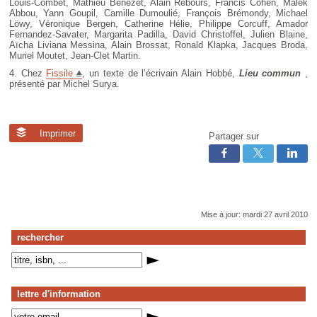
Louis-Combet, Mathieu Bénézet, Alain Rebours, Francis Cohen, Malek
Abbou, Yann Goupil, Camille Dumoulié, François Brémondy, Michael
Löwy, Véronique Bergen, Catherine Hélie, Philippe Corcuff, Amador
Fernandez-Savater, Margarita Padilla, David Christoffel, Julien Blaine,
Aïcha Liviana Messina, Alain Brossat, Ronald Klapka, Jacques Broda,
Muriel Moutet, Jean-Clet Martin.
4. Chez
Fissile
, un texte de l’écrivain Alain Hobbé,
Lieu commun
,
présenté par Michel Surya.
Imprimer
Partager sur
Mise à jour: mardi 27 avril 2010
rechercher
lettre d'information