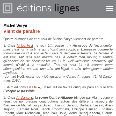
Michel Surya
Vient de paraître
Quatre ouvrages
de
et
autour
de Michel Surya viennent de paraître :
1. Chez
Al Dante
, le récit
L’Impasse
: «
Au risque de l’incongruité,
mais c’est ici la victime qui choisit son supplice, L’impasse comme le
tortionnaire conduit son lecteur vers la dernière extrémité. Le lecteur, il
est vrai, sait qu’il n’en mourra pas. À défaut d’en mourir, il sentira
qu’achève de se décomposer en lui le vieil idéalisme amoureux qui
servait d’alibi à la sexualité. Tant pis pour lui s’il ressent cette
décomposition comme une très am-biguë et très dérangeante affaire
mystique
… »
(Bernard Noël, extrait de « Défiguration »
Contre-Attaques
n°1, Al Dante,
mars 2010).
2. Aux éditions
Fissile
, un recueil de textes critiques paru sous le titre
Excepté le possible
.
3. Chez
Al Dante
, la
revue
Contre-Attaque
(dirigée par Alain Jugnon)
réunit de nombreuses contributions autour des différents aspects de
l’oeuvre de Michel Surya. Avec : Franco Berardi, Barbara Cassin, Alain
Jugnon, Bernard Noël, Jacob Rogozinski, Philippe Hauser, Christian
Prigent, Marc Nichanian, Jean Paul Dollé, Mehdi Belhaj Kacem, Claude