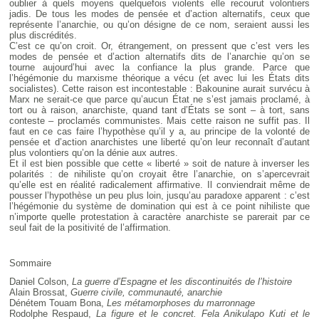
oublier à quels moyens quelquefois violents elle recourut volontiers
jadis. De tous les modes de pensée et d’action alternatifs, ceux que
représente l’anarchie, ou qu’on désigne de ce nom, seraient aussi les
plus discrédités.
C’est ce qu’on croit. Or, étrangement, on pressent que c’est vers les
modes de pensée et d’action alternatifs dits de l’anarchie qu’on se
tourne aujourd’hui avec la confiance la plus grande. Parce que
l’hégémonie du marxisme théorique a vécu (et avec lui les États dits
socialistes). Cette raison est incontestable : Bakounine aurait survécu à
Marx ne serait-ce que parce qu’aucun État ne s’est jamais proclamé, à
tort ou à raison, anarchiste, quand tant d’États se sont – à tort, sans
conteste – proclamés communistes. Mais cette raison ne suffit pas. Il
faut en ce cas faire l’hypothèse qu’il y a, au principe de la volonté de
pensée et d’action anarchistes une liberté qu’on leur reconnaît d’autant
plus volontiers qu’on la dénie aux autres.
Et il est bien possible que cette « liberté » soit de nature à inverser les
polarités : de nihiliste qu’on croyait être l’anarchie, on s’apercevrait
qu’elle est en réalité radicalement affirmative. Il conviendrait même de
pousser l’hypothèse un peu plus loin, jusqu’au paradoxe apparent : c’est
l’hégémonie du système de domination qui est à ce point nihiliste que
n’importe quelle protestation à caractère anarchiste se parerait par ce
seul fait de la positivité de l’affirmation.
Sommaire
Daniel Colson,
La guerre d’Espagne et les discontinuités de l’histoire
Alain Brossat,
Guerre civile, communauté, anarchie
Dénétem Touam Bona,
Les métamorphoses du marronnage
Rodolphe Respaud,
La figure et le concret. Fela Anikulapo Kuti et le