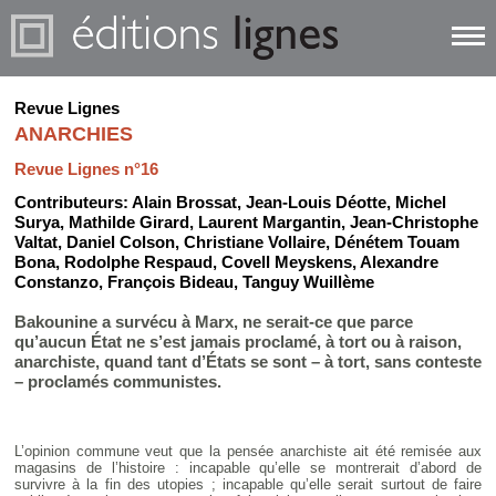
Revue Lignes
ANARCHIES
Revue Lignes n°16
Contributeurs:
Alain Brossat
,
Jean-Louis Déotte
,
Michel
Surya
,
Mathilde Girard
,
Laurent Margantin
,
Jean-Christophe
Valtat
,
Daniel Colson
,
Christiane Vollaire
,
Dénétem Touam
Bona
,
Rodolphe Respaud
,
Covell Meyskens
,
Alexandre
Constanzo
,
François Bideau
,
Tanguy Wuillème
Bakounine a survécu à Marx, ne serait-ce que parce
qu’aucun État ne s’est jamais proclamé, à tort ou à raison,
anarchiste, quand tant d’États se sont – à tort, sans conteste
– proclamés communistes.
L’opinion commune veut que la pensée anarchiste ait été remisée aux
magasins de l’histoire : incapable qu’elle se montrerait d’abord de
survivre à la fin des utopies ; incapable qu’elle serait surtout de faire