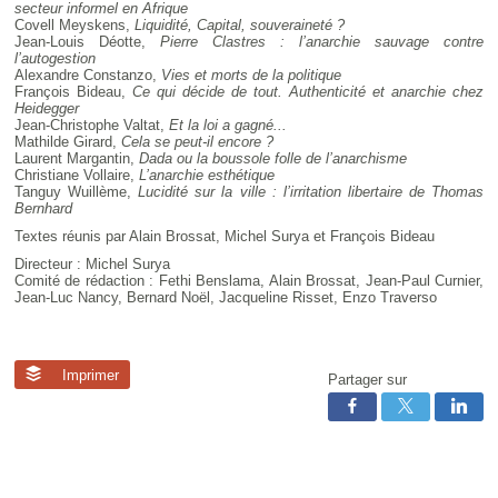
secteur informel en Afrique
Covell Meyskens,
Liquidité, Capital, souveraineté ?
Jean-Louis Déotte,
Pierre Clastres : l’anarchie sauvage contre
l’autogestion
Alexandre Constanzo,
Vies et morts de la politique
François Bideau,
Ce qui décide de tout. Authenticité et anarchie chez
Heidegger
Jean-Christophe Valtat,
Et la loi a gagné...
Mathilde Girard,
Cela se peut-il encore ?
Laurent Margantin,
Dada ou la boussole folle de l’anarchisme
Christiane Vollaire,
L’anarchie esthétique
Tanguy Wuillème,
Lucidité sur la ville : l’irritation libertaire de Thomas
Bernhard
Textes réunis par Alain Brossat, Michel Surya et François Bideau
Directeur : Michel Surya
Comité de rédaction : Fethi Benslama, Alain Brossat, Jean-Paul Curnier,
Jean-Luc Nancy, Bernard Noël, Jacqueline Risset, Enzo Traverso
Imprimer
Partager sur