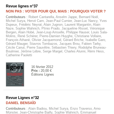
Revue lignes n°37
NON PAS : VOTER POUR QUI, MAIS : POURQUOI VOTER ?
Contributeurs :
Robert Cantarella, Anselm Jappe, Bernard Noël,
Michel Surya, Hervé Carn, Jean-Paul Curnier, Jean-Luc Nancy, Yves
Dupeux, Frédéric Neyrat, Alain Jugnon, Laurent Margantin, Alain
Naze, Sophie Wahnich, Plínio Prado, Jacqueline Risset, Véronique
Bergen, Alain Hobé, Jean-Loup Amselle, Philippe Hauser, Louis Sala-
Molins, René Schérer, Pierre-Damien Huyghe, Christiane Vollaire,
François Athané, Olivier Jacquemond, Gérard Briche, Isabelle Garo,
Gérard Mauger, Stavros Tombazos, Jacques Brou, Fabien Tarby,
Cécile Canut, Pierre Sauvêtre, Sébastien Thiery, Rodolphe Bruneau-
Boulmier, Jérôme Lèbre, Serge Margel, Charles Alunni, Rémi Hess,
Catherine Paoletti
16 février 2012
Prix :
20,00 €
Éditions Lignes
Revue Lignes n°32
DANIEL BENSAÏD
Contributeurs :
Alain Badiou, Michel Surya, Enzo Traverso, Arno
Münster, Jean-Christophe Bailly, Sophie Wahnich, Emmanuel