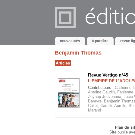
nouveautés
à paraître
revue li
Benjamin Thomas
Articles
Revue Vertigo n°45
L’EMPIRE DE L’ADOL
Contributeurs :
Catherine 
Antoine Gaudin, Fabienne 
Zeynep Jouvenaux, Lucie Wr
Bareyre, Benjamin Thomas
Collet, Camille Aurelle, B
Marand
Plan du si
Site publié av