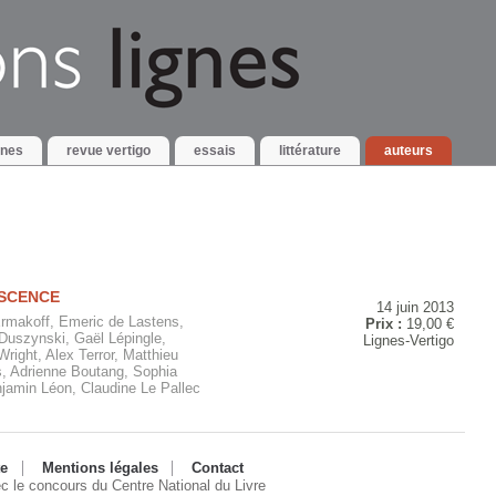
gnes
revue vertigo
essais
littérature
auteurs
ESCENCE
14 juin 2013
Ermakoff, Emeric de Lastens,
Prix :
19,00 €
Duszynski, Gaël Lépingle,
Lignes-Vertigo
ight, Alex Terror, Matthieu
, Adrienne Boutang, Sophia
enjamin Léon, Claudine Le Pallec
te
Mentions légales
Contact
ec le concours du Centre National du Livre