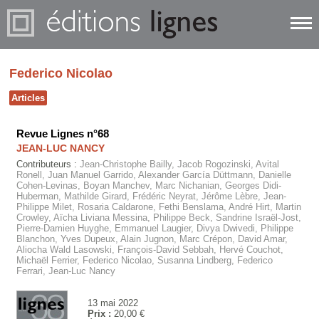
Federico Nicolao
Articles
Revue Lignes n°68
JEAN-LUC NANCY
Contributeurs :
Jean-Christophe Bailly, Jacob Rogozinski, Avital
Ronell, Juan Manuel Garrido, Alexander García Düttmann, Danielle
Cohen-Levinas, Boyan Manchev, Marc Nichanian, Georges Didi-
Huberman, Mathilde Girard, Frédéric Neyrat, Jérôme Lèbre, Jean-
Philippe Milet, Rosaria Caldarone, Fethi Benslama, André Hirt, Martin
Crowley, Aïcha Liviana Messina, Philippe Beck, Sandrine Israël-Jost,
Pierre-Damien Huyghe, Emmanuel Laugier, Divya Dwivedi, Philippe
Blanchon, Yves Dupeux, Alain Jugnon, Marc Crépon, David Amar,
Aliocha Wald Lasowski, François-David Sebbah, Hervé Couchot,
Michaël Ferrier, Federico Nicolao, Susanna Lindberg, Federico
Ferrari, Jean-Luc Nancy
13 mai 2022
Prix :
20,00 €