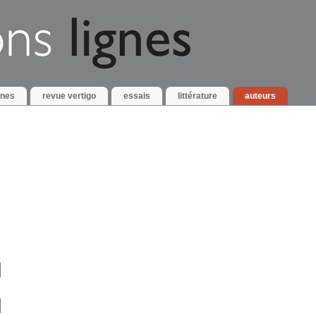
gnes
revue vertigo
essais
littérature
auteurs