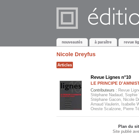
nouveautés
à paraître
revue li
Nicole Dreyfus
Articles
Revue Lignes n°10
LE PRINCIPE D’AMNIS
Contributeurs :
Revue Ligne
Stéphane Nadaud, Sophie 
Stéphane Gacon, Nicole Dr
Arnaud Vaulerin, Isabelle 
Oreste Scalzone, Pierre T
Plan du si
Site publié av