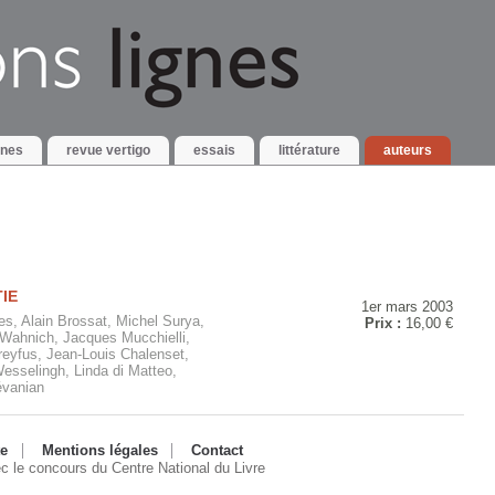
gnes
revue vertigo
essais
littérature
auteurs
TIE
1er mars 2003
s, Alain Brossat, Michel Surya,
Prix :
16,00 €
Wahnich, Jacques Mucchielli,
eyfus, Jean-Louis Chalenset,
Wesselingh, Linda di Matteo,
évanian
te
Mentions légales
Contact
ec le concours du Centre National du Livre