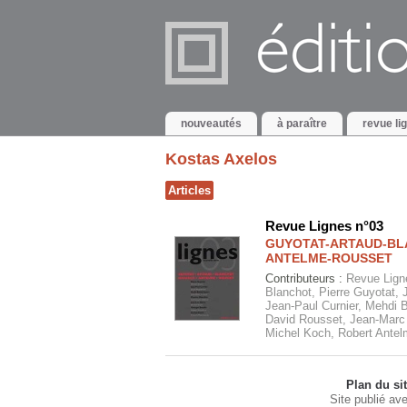
nouveautés
à paraître
revue li
Kostas Axelos
Articles
Revue Lignes n°03
GUYOTAT-ARTAUD-BL
ANTELME-ROUSSET
Contributeurs :
Revue Ligne
Blanchot, Pierre Guyotat, 
Jean-Paul Curnier, Mehdi
David Rousset, Jean-Marc 
Michel Koch, Robert Antel
Plan du si
Site publié av