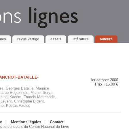
gnes
revue vertigo
essais
littérature
auteurs
ANCHOT-BATAILLE-
1er octobre 2000
Prix :
15,00 €
s, Georges Bataille, Maurice
Jacob Rogozinski, Michel Surya,
 Belhaj Kacem, Francis Marmande,
Levent, Christophe Bident,
me, Kostas Axelos
te
Mentions légales
Contact
ec le concours du Centre National du Livre