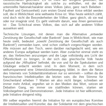
rassistische Hartnäckigkeit als solche zu enthüllen, mit der der
unterstellte Nationalcharakter eines Volkes (also, ganz nach Belieben :
Faulheit und Gerissenheit) zum ersten Grund einer Krise erklärt werden
soll, die in Wirklichkeit eine weltweite Krise ist. Was heute wirklich zählt,
sind doch nicht die Besonderheiten der Völker, ganz gleich, ob sie real
oder nur imaginär sind. Es geht vielmehr darum, was ihnen gemeinsam
ist : Das Schicksal eines Volkes, das sich auf alle anderen Völker
auswirken wird.
Technische Lösungen, mit denen man die Alternative „entweder
Zerstörung der Gesellschaft oder Bankrott“ (was in Wirklichkeit, wie man
heute sieht, bedeutet „sowohl Zerstörung der Gesellschaft als auch
Bankrott“) vermeiden kann, sind schon vielfach vorgeschlagen worden.
Alle müssen auf den Tisch, wenn darüber nachgedacht wird, wie ein
anderes Europa aufgebaut werden kann. Aber zunächst einmal steht es
an, das Verbrechen anzuzeigen und die Lage vollständig ans Licht der
Öffentlichkeit zu bringen, in der sich das griechische Volk heute
aufgrund der „Hilfspläne“ befindet, die von und für die Spekulanten und
Gläubiger erdacht worden sind. In dem Moment, in dem sich
weltumspannend eine Unterstützerbewegung bildet, in dem die Netze
des Internets von Solidaritätsinitiativen nur so wimmeln – sollten da die
französischen Intellektuellen die letzten sein, die ihre Stimme für
Griechenland erheben ? Warten wir also nicht länger, schreiben wir
immer mehr Artikel, ergreifen wir in den Medien das Wort, setzen wir
Debatten Gang, wo immer sie stattfinden können, starten wir
Volksbegehren und Demonstrationen. Jede Initiative ist hier willkommen,
jede Initiative dringend nötig.
Wir selber ergreifen hiermit die Initiative für ein europäisches Komitee
der Intellektuellen und Künstler, das der Solidarität mit dem griechischen