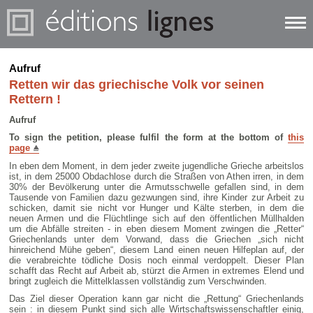
Aufruf
Retten wir das griechische Volk vor seinen
Rettern !
Aufruf
To sign the petition, please fulfil the form at the bottom of
this
page
In eben dem Moment, in dem jeder zweite jugendliche Grieche arbeitslos
ist, in dem 25000 Obdachlose durch die Straßen von Athen irren, in dem
30% der Bevölkerung unter die Armutsschwelle gefallen sind, in dem
Tausende von Familien dazu gezwungen sind, ihre Kinder zur Arbeit zu
schicken, damit sie nicht vor Hunger und Kälte sterben, in dem die
neuen Armen und die Flüchtlinge sich auf den öffentlichen Müllhalden
um die Abfälle streiten - in eben diesem Moment zwingen die „Retter“
Griechenlands unter dem Vorwand, dass die Griechen „sich nicht
hinreichend Mühe geben“, diesem Land einen neuen Hilfeplan auf, der
die verabreichte tödliche Dosis noch einmal verdoppelt. Dieser Plan
schafft das Recht auf Arbeit ab, stürzt die Armen in extremes Elend und
bringt zugleich die Mittelklassen vollständig zum Verschwinden.
Das Ziel dieser Operation kann gar nicht die „Rettung“ Griechenlands
sein : in diesem Punkt sind sich alle Wirtschaftswissenschaftler einig,