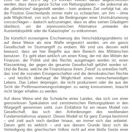
werden, dass diese ganze Schar von Rettungsplänen – die jedesmal als
die „allerletzten“ dargestellt werden – kein anderes Ziel verfolgt hat, als
die Position Griechenlands immer mehr zu schwächen, um ihm – ohne
jede Möglichkeit, von sich aus die Bedingungen einer Umstrukturierung
vorzuschlagen – dadurch aufzuzwingen, dass es alles seinen Gläubigern
überlässt, um der erpresserischen Alternative „entweder die
Austeritätspolitik oder die Katastrophe“ zu entkommen.
Die künstlich erzwungene Erschwerung des Verschuldungsproblems ist
auf diese Weise als eine Waffe eingesetzt worden, um ein ganze
Gesellschaft im Sturmangriff zu erobern. Wir sind uns dessen wohl
bewusst, dass wir hier Begriffe aus dem Bereich des Militärischen
benutzen : Es geht eben wirklich um einen Krieg, der mit den Mitteln der
Finanzen, der Politik und des Rechts ausgetragen worden ist, einen
Klassenkrieg, der gegen die gesamte Gesellschaft geführt worden ist.
Und die Beute, welche die Finanzklasse ihrem „Feind“ zu entreißen hofft,
das sind die sozialen Errungenschaften und die demokratischen Rechte
– und letztlich überhaupt die Möglichkeit eines menschenwürdigen
Lebens. Das Leben derjenigen, die nicht produzieren oder die aus der
Sicht der Profitmaximierungsstrategien zu wenig konsumieren, braucht
nicht länger erhalten zu werden.
Auf diese Weise wird die Schwäche eines Landes, das sich von einer
grenzenlosen Spekulation und zerstörerischen Rettungsplänen in den
Würgegriff genommen sieht, zum Einfallstor für ein neues Modell von
Gesellschaft, das sich den Anforderungen des neoliberalen
Fundamentalismus anpasst. Dieses Modell ist für ganz Europa bestimmt
– und zielt auch noch darüber hinaus, wo immer sich das anbietet.
Darum geht es wirklich – und aus diesem Grunde lässt sich die
Verteidigung des griechischen Volkes nicht auf eine bloße Geste einer