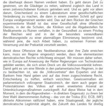
die überhaupt diesen Namen verdient haben. Es geht darum Zeit zu
gewinnen, um die Gläubiger zu retten, während zugleich das Land in
einen zeitverschobenen Konkurs getrieben wird. Und es geht vor allem
darum, Griechenland zu einem Laboratorium einer gesellschaftlichen
Veränderung zu machen, die dann in einem zweiten Schritt auf ganz
Europa verallgemeinert werden wird. Das auf dem Rücken der Griechen
experimentierte Modell ist das einer Gesellschaft ohne öffentliche
Dienste, in der die Schulen, die Kliniken und die Abgabestellen für
Medikamente zu Ruinen verfallen, in der Gesundheit zu einem Privileg
der Reichen wird und in der die besonders verwundbaren
Bevölkerungsteile zu einer planmäßigen Eliminierung bestimmt sind,
während jene, die noch Arbeit haben, zu extremen Formen der
Verarmung und der Prekarität verurteilt werden.
Damit diese Offensive des Neoliberalismus aber ihre Ziele erreichen
kann, muss ein Regime eingesetzt werden, dass die elementarsten
demokratischen Rechte schlichtweg einspart. Wir müssen daher sehen,
wie in Europa auf Anweisung der Retter Regierungen von Technokraten
gebildet werden, die sich einen Dreck um die Volkssouveränität kehren.
Damit geht es um eine Wende in den parlamentarischen Regimen, in der
zu beobachten ist, wie die „Volksvertreter“ den Experten und den
Bankern freie Hand geben und auf das ihnen zugeschriebene Recht,
Entscheidung zu treffen, einfach verzichten. Gewissermaßen ein
parlamentarisch vollzogener Staatsstreich, der dann auch gegen die
Protestaktionen des Volkes auf einen erweitertes Arsenal an
Unterdrückungsmaßnahmen zurückgreift. Auf diese Weise hat in dem
Moment, in dem die Abgeordneten – in direktem Gegensatz zu ihrem bei
ihrer Wahl übernommenen Auftrag – das von der Troika (EU, ECB, IMF)
diktierte Abkommen ratifiziert haben, eine Staatsgewalt, der jegliche
demokratische Legitimität abgeht, die Zukunft des Landes für dreißig