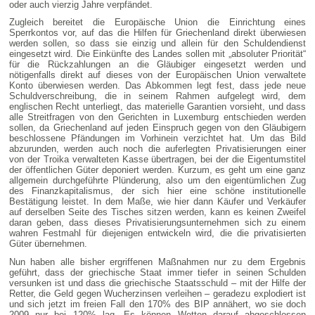
oder auch vierzig Jahre verpfändet.
Zugleich bereitet die Europäische Union die Einrichtung eines
Sperrkontos vor, auf das die Hilfen für Griechenland direkt überwiesen
werden sollen, so dass sie einzig und allein für den Schuldendienst
eingesetzt wird. Die Einkünfte des Landes sollen mit „absoluter Priorität“
für die Rückzahlungen an die Gläubiger eingesetzt werden und
nötigenfalls direkt auf dieses von der Europäischen Union verwaltete
Konto überwiesen werden. Das Abkommen legt fest, dass jede neue
Schuldverschreibung, die in seinem Rahmen aufgelegt wird, dem
englischen Recht unterliegt, das materielle Garantien vorsieht, und dass
alle Streitfragen von den Gerichten in Luxemburg entschieden werden
sollen, da Griechenland auf jeden Einspruch gegen von den Gläubigern
beschlossene Pfändungen im Vorhinein verzichtet hat. Um das Bild
abzurunden, werden auch noch die auferlegten Privatisierungen einer
von der Troika verwalteten Kasse übertragen, bei der die Eigentumstitel
der öffentlichen Güter deponiert werden. Kurzum, es geht um eine ganz
allgemein durchgeführte Plünderung, also um den eigentümlichen Zug
des Finanzkapitalismus, der sich hier eine schöne institutionelle
Bestätigung leistet. In dem Maße, wie hier dann Käufer und Verkäufer
auf derselben Seite des Tisches sitzen werden, kann es keinen Zweifel
daran geben, dass dieses Privatisierungsunternehmen sich zu einem
wahren Festmahl für diejenigen entwickeln wird, die die privatisierten
Güter übernehmen.
Nun haben alle bisher ergriffenen Maßnahmen nur zu dem Ergebnis
geführt, dass der griechische Staat immer tiefer in seinen Schulden
versunken ist und dass die griechische Staatsschuld – mit der Hilfe der
Retter, die Geld gegen Wucherzinsen verleihen – geradezu explodiert ist
und sich jetzt im freien Fall den 170% des BIP annähert, wo sie doch
2009 nur bei 120% lag. Es können Wetten darauf abgeschlossen