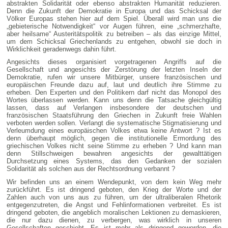
abstrakten Solidarität oder ebenso abstrakten Humanität reduzieren.
Denn die Zukunft der Demokratie in Europa und das Schicksal der
Völker Europas stehen hier auf dem Spiel. Überall wird man uns die
„gebieterische Notwendigkeit“ vor Augen führen, eine „schmerzhafte,
aber heilsame“ Austeritätspolitik zu betreiben – als das einzige Mittel,
um dem Schicksal Griechenlands zu entgehen, obwohl sie doch in
Wirklichkeit geradenwegs dahin führt.
Angesichts dieses organisiert vorgetragenen Angriffs auf die
Gesellschaft und angesichts der Zerstörung der letzten Inseln der
Demokratie, rufen wir unsere Mitbürger, unsere französischen und
europäischen Freunde dazu auf, laut und deutlich ihre Stimme zu
erheben. Den Experten und den Politikern darf nicht das Monopol des
Wortes überlassen werden. Kann uns denn die Tatsache gleichgültig
lassen, dass auf Verlangen insbesondere der deutschen und
französischen Staatsführung den Griechen in Zukunft freie Wahlen
verboten werden sollen. Verlangt die systematische Stigmatisierung und
Verleumdung eines europäischen Volkes etwa keine Antwort ? Ist es
denn überhaupt möglich, gegen die institutionelle Ermordung des
griechischen Volkes nicht seine Stimme zu erheben ? Und kann man
denn Stillschweigen bewahren angesichts der gewalttätigen
Durchsetzung eines Systems, das den Gedanken der sozialen
Solidarität als solchen aus der Rechtsordnung verbannt ?
Wir befinden uns an einem Wendepunkt, von dem kein Weg mehr
zurückführt. Es ist dringend geboten, den Krieg der Worte und der
Zahlen auch von uns aus zu führen, um der ultraliberalen Rhetorik
entgegenzutreten, die Angst und Fehlinformationen verbreitet. Es ist
dringend geboten, die angeblich moralischen Lektionen zu demaskieren,
die nur dazu dienen, zu verbergen, was wirklich in unseren
Gesellschaften geschieht. Es ist mehr als dringend geworden, die