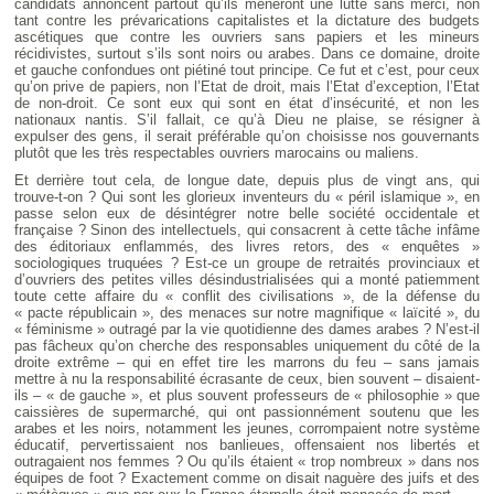
candidats annoncent partout qu’ils mèneront une lutte sans merci, non
tant contre les prévarications capitalistes et la dictature des budgets
ascétiques que contre les ouvriers sans papiers et les mineurs
récidivistes, surtout s’ils sont noirs ou arabes. Dans ce domaine, droite
et gauche confondues ont piétiné tout principe. Ce fut et c’est, pour ceux
qu’on prive de papiers, non l’Etat de droit, mais l’Etat d’exception, l’Etat
de non-droit. Ce sont eux qui sont en état d’insécurité, et non les
nationaux nantis. S’il fallait, ce qu’à Dieu ne plaise, se résigner à
expulser des gens, il serait préférable qu’on choisisse nos gouvernants
plutôt que les très respectables ouvriers marocains ou maliens.
Et derrière tout cela, de longue date, depuis plus de vingt ans, qui
trouve-t-on ? Qui sont les glorieux inventeurs du « péril islamique », en
passe selon eux de désintégrer notre belle société occidentale et
française ? Sinon des intellectuels, qui consacrent à cette tâche infâme
des éditoriaux enflammés, des livres retors, des « enquêtes »
sociologiques truquées ? Est-ce un groupe de retraités provinciaux et
d’ouvriers des petites villes désindustrialisées qui a monté patiemment
toute cette affaire du « conflit des civilisations », de la défense du
« pacte républicain », des menaces sur notre magnifique « laïcité », du
« féminisme » outragé par la vie quotidienne des dames arabes ? N’est-il
pas fâcheux qu’on cherche des responsables uniquement du côté de la
droite extrême – qui en effet tire les marrons du feu – sans jamais
mettre à nu la responsabilité écrasante de ceux, bien souvent – disaient-
ils – « de gauche », et plus souvent professeurs de « philosophie » que
caissières de supermarché, qui ont passionnément soutenu que les
arabes et les noirs, notamment les jeunes, corrompaient notre système
éducatif, pervertissaient nos banlieues, offensaient nos libertés et
outragaient nos femmes ? Ou qu’ils étaient « trop nombreux » dans nos
équipes de foot ? Exactement comme on disait naguère des juifs et des