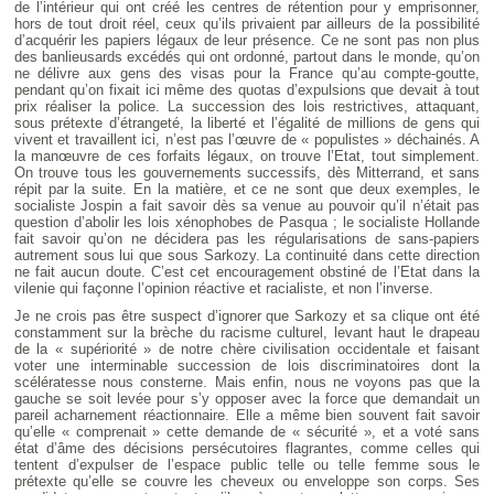
de l’intérieur qui ont créé les centres de rétention pour y emprisonner,
hors de tout droit réel, ceux qu’ils privaient par ailleurs de la possibilité
d’acquérir les papiers légaux de leur présence. Ce ne sont pas non plus
des banlieusards excédés qui ont ordonné, partout dans le monde, qu’on
ne délivre aux gens des visas pour la France qu’au compte-goutte,
pendant qu’on fixait ici même des quotas d’expulsions que devait à tout
prix réaliser la police. La succession des lois restrictives, attaquant,
sous prétexte d’étrangeté, la liberté et l’égalité de millions de gens qui
vivent et travaillent ici, n’est pas l’œuvre de « populistes » déchainés. A
la manœuvre de ces forfaits légaux, on trouve l’Etat, tout simplement.
On trouve tous les gouvernements successifs, dès Mitterrand, et sans
répit par la suite. En la matière, et ce ne sont que deux exemples, le
socialiste Jospin a fait savoir dès sa venue au pouvoir qu’il n’était pas
question d’abolir les lois xénophobes de Pasqua ; le socialiste Hollande
fait savoir qu’on ne décidera pas les régularisations de sans-papiers
autrement sous lui que sous Sarkozy. La continuité dans cette direction
ne fait aucun doute. C’est cet encouragement obstiné de l’Etat dans la
vilenie qui façonne l’opinion réactive et racialiste, et non l’inverse.
Je ne crois pas être suspect d’ignorer que Sarkozy et sa clique ont été
constamment sur la brèche du racisme culturel, levant haut le drapeau
de la « supériorité » de notre chère civilisation occidentale et faisant
voter une interminable succession de lois discriminatoires dont la
scélératesse nous consterne. Mais enfin, nous ne voyons pas que la
gauche se soit levée pour s’y opposer avec la force que demandait un
pareil acharnement réactionnaire. Elle a même bien souvent fait savoir
qu’elle « comprenait » cette demande de « sécurité », et a voté sans
état d’âme des décisions persécutoires flagrantes, comme celles qui
tentent d’expulser de l’espace public telle ou telle femme sous le
prétexte qu’elle se couvre les cheveux ou enveloppe son corps. Ses