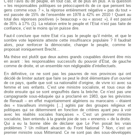
C’est l’avis du dit peuple, en tout cas, et de plus en plus. A la question
« les responsables politiques se préoccupent-ils de ce que pensent les
gens comme vous ? », la réponse entièrement négative « pas du tout »
est passée de 15% de l’ensemble en 1978 à 42% en 2010 ! Quant au
total des réponses positives (« beaucoup » ou « assez »), il est passé
de 35% à 17% (1). La relation entre le peuple et l’Etat n’est pas faite de
confiance, c’est le moins qu’on puisse dire.
Faut-il conclure que notre Etat n’a pas le peuple qu’il mérite, et que le
sombre vote lepéniste atteste cette insuffisance populaire ? Il faudrait
alors, pour renforcer la démocratie, changer le peuple, comme le
proposait ironiquement Brecht...
Ma thèse est plutôt que deux autres grands coupables doivent être mis
en avant : les responsables successifs du pouvoir d’Etat, de gauche
comme de droite, et un ensemble non négligeable d’intellectuels.
En définitive, ce ne sont pas les pauvres de nos provinces qui ont
décidé de limiter autant que faire se peut le droit élémentaire d’un ouvrier
de ce pays, quelle que soit sa nationalité d’origine, de vivre ici avec sa
femme et ses enfants. C’est une ministre socialiste, et tous ceux de
droite ensuite qui se sont engouffrés dans la brèche. Ce n’est pas une
campagnarde sous-éduquée qui a proclamé en 1983, que les grévistes
de Renault – en effet majoritairement algériens ou marocains – étaient
des « travailleurs immigrés [...] agités par des groupes religieux et
politiques qui se déterminent en fonction de critères ayant peu à voir
avec les réalités sociales françaises ». C’est un premier ministre
socialiste, bien entendu à la grande joie de ses « ennemis » de la droite.
Qui a eu la bonne idée de déclarer que Le Pen posait les vrais
problèmes ? Un militant alsacien du Front National ? Non, c’est un
premier ministre sous Mitterrand. Ce ne sont pas des sous-développés