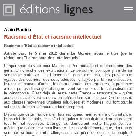
Alain Badiou
Racisme d’État et racisme intellectuel
Racisme d’Etat et racisme intellectuel
Article paru le 5 mai 2012 dans
Le Monde
, sous le titre (de la
rédaction) "Le racisme des intellectuels"
L’importance du vote pour Marine Le Pen accable et surprend bien des
gens. On cherche des explications. Le personnel politique y va de sa
sociologie portative : la France des gens d’en bas, des provinciaux
égarés, des ouvriers, des sous-éduqués, effrayée par la mondialisation,
le recul du pouvoir d’achat, la déstructuration des territoires, la présence
à leurs portes d’étranges étrangers, veut se replier sur le nationalisme et
la xénophobie. C’est déjà du reste cette France « retardataire » qu’on
accusait d’avoir voté « non » au référendum sur l’Europe. On l’opposait
aux classes moyennes urbaines éduquées et modernes, qui font tout le
sel social de notre démocratie bien tempérée.
Disons que cette France d’en bas est quand même, en la circonstance,
le baudet de la fable, le pelé et le galeux « populiste » d’où nous vient
tout le mal lepéniste. Etrange, au demeurant, cette hargne politico-
médiatique contre le « populisme ». Le pouvoir démocratique, dont nous
sommes si fiers, serait-il allergique à ce qu’on se soucie du peuple ?