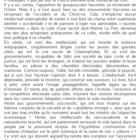
« métèques » que par eux la France éternelle était menacée de mort.
Il y a eu, certes, l’apparition de groupuscules fascistes se réclamant de
l’Islam. Mais il y a tout aussi bien eu des mouvements fascistes se
réclamant de l’occident et du Christ-roi. Cela n’empêche aucun
intellectuel islamophobe de vanter à tout bout de champ notre supérieure
identité « occidentale » et de parvenir à loger nos admirables « racines
chrétiennes » dans le culte d’une laïcité dont Marine Le Pen, devenue
une des plus acharnées pratiquantes de ce culte, révèle enfin de quel
bois politique il se chauffe.
En vérité, ce sont des intellectuels qui ont inventé la violence
antipopulaire, singulièrement dirigée contre les jeunes des grandes
villes, qui est le vrai secret de l’islamophobie. Et ce sont les
gouvernements, incapables de bâtir une société de paix civile et de
justice, qui ont livré les étrangers, et d’abord les ouvriers arabes et leurs
familles, en pâture à des clientèles électorales désorientées et
craintives. Comme toujours, l’idée, fut-elle criminelle, précède le pouvoir,
qui à son tour façonne l’opinion dont il a besoin. L’intellectuel, fut-il
déplorable, précède le ministre, qui construit ses suiveurs. Le livre, fut-il
à jeter, vient avant l’image propagandiste, laquelle égare au lieu
d’instruire. Et trente ans de patients efforts dans l’écriture, l’invective et
la compétition électorale sans idée, trouvent leur sinistre récompense
dans les consciences fatiguées comme dans le vote moutonnier.
Honte aux gouvernements successifs, qui ont tous rivalisé sur les
thèmes conjoints de la sécurité et du « problème immigré », pour que ne
soit pas trop visible qu’ils servaient avant tout les intérêts de l’oligarchie
économique ! Honte aux intellectuels du néo-racialisme et du
nationalisme bouché, qui ont patiemment recouvert le vide laissé dans le
peuple par la provisoire éclipse de l’hypothèse communiste d’un
manteau d’inepties sur le péril islamique et la ruine de nos « valeurs » !
Ce sont eux qui doivent aujourd’hui rendre des comptes sur l’ascension