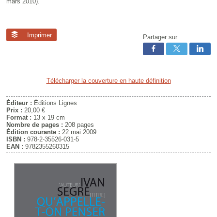
mars 2010).
Imprimer
Partager sur
Télécharger la couverture en haute définition
Éditeur :
Éditions Lignes
Prix :
20,00 €
Format :
13 x 19 cm
Nombre de pages :
208 pages
Édition courante :
22 mai 2009
ISBN :
978-2-35526-031-5
EAN :
9782355260315