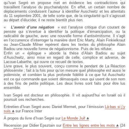
qu’Ivan Segré en propose met en évidence les contradictions qui
travaillent l’analyse du psychanalyste. En effet, un certain nombre de
déplacements conduisent l’auteur à identifier Auschwitz et les attentats
du 11 septembre 2001, de telle sorte que, de la singularité qu’il s’agissait
au départ d’élucider, il ne reste bientôt plus rien.
«
L’avenir d’une négation
» est l’analyse critique d’un courant de
pensée qui s’évertue à identifier la politique d’émancipation, ou la
radicalité de gauche, avec une nouvelle forme d’antisémitisme. Il s’agit
en l’occurrence d’interroger la manière dont Eric Marty, Alain Finkielkraut
ou Jean-Claude Milner repèrent dans les textes du philosophe Alain
Badiou une nouvelle forme de négationnisme. Puis de les réfuter.
Enfin un « épilogue » aborde la thèse d’Alain Badiou au sujet
d’Auschwitz, ainsi mise en regard de celle, complice et adverse, de
Lacoue-Labarthe, qui ouvre ce recueil de textes.
Livre grave, le plus souvent, conçu comme le pendant de La Réaction
philosémite ; fait à la fois pour qu’on mesure quel philosophe est aussi le
polémiste, et combien la plus profonde fidélité à ce que fut Auschwitz
est ce qui commande que soient démasqués ceux qui usent de son nom
à des fins de petite politique. Les deux livres sont faits pour être lus
ensemble.
Ivan Segré est docteur en philosophie. Il vit aujourd’hui en Israël où il
poursuit ses recherches.
Entretien d’Ivan Segré avec Daniel Mermet, pour l’émission
Là-bas si j’y
suis
sur France Inter
À propos du livre d’Ivan Segré sur
Le Monde Juif
Recension par Didier Epsztain sur
Entre les lignes entre les mots
(24