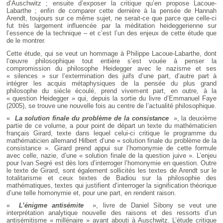
d’Auschwitz ; ensuite d’exposer la critique qu’en propose Lacoue-
Labarthe ; enfin de comparer cette dernière à la pensée de Hannah
Arendt, toujours sur ce même sujet, ne serait-ce que parce que celle-ci
fut très largement influencée par la méditation heideggerienne sur
l’essence de la technique – et c’est l’un des enjeux de cette étude que
de le montrer.
Cette étude, qui se veut un hommage à Philippe Lacoue-Labarthe, dont
l’œuvre philosophique tout entière s’est vouée à penser la
compromission du philosophe Heidegger avec le nazisme et ses
« silences » sur l’extermination des juifs d’une part, d’autre part à
intégrer les acquis métaphysiques de la pensée du plus grand
philosophe du siècle écoulé, prend vivement part, en outre, à la
« question Heidegger » qui, depuis la sortie du livre d’Emmanuel Faye
(2005), se trouve une nouvelle fois au centre de l’actualité philosophique.
«
La solution finale du problème de la consistance
», la deuxième
partie de ce volume, a pour point de départ un texte du mathématicien
français Girard, texte dans lequel celui-ci critique le programme du
mathématicien allemand Hilbert d’une « solution finale du problème de la
consistance ». Girard prend appui sur l’homonymie de cette formule
avec celle, nazie, d’une « solution finale de la question juive ». L’enjeu
pour Ivan Segré est dès lors d’interroger l’homonymie en question. Outre
le texte de Girard, sont également sollicités les textes de Arendt sur le
totalitarisme et ceux textes de Badiou sur la philosophie des
mathématiques, textes qui justifient d’interroger la signification théorique
d’une telle homonymie et, pour une part, en rendent raison.
«
L’énigme antisémite
», livre de Daniel Sibony se veut une
interprétation analytique nouvelle des raisons et des ressorts d’un
antisémitisme « millénaire » ayant abouti à Auschwitz. L’étude critique