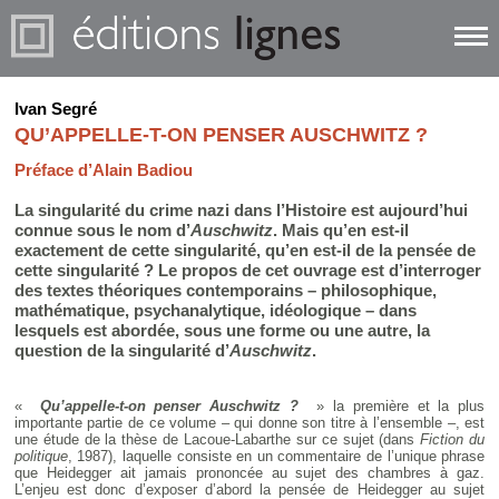
Ivan Segré
QU’APPELLE-T-ON PENSER AUSCHWITZ ?
Préface d’Alain Badiou
La singularité du crime nazi dans l’Histoire est aujourd’hui
connue sous le nom d’
Auschwitz
. Mais qu’en est-il
exactement de cette singularité, qu’en est-il de la pensée de
cette singularité ? Le propos de cet ouvrage est d’interroger
des textes théoriques contemporains – philosophique,
mathématique, psychanalytique, idéologique – dans
lesquels est abordée, sous une forme ou une autre, la
question de la singularité d’
Auschwitz
.
«
Qu’appelle-t-on penser Auschwitz ?
» la première et la plus
importante partie de ce volume – qui donne son titre à l’ensemble –, est
une étude de la thèse de Lacoue-Labarthe sur ce sujet (dans
Fiction du
politique
, 1987), laquelle consiste en un commentaire de l’unique phrase
que Heidegger ait jamais prononcée au sujet des chambres à gaz.
L’enjeu est donc d’exposer d’abord la pensée de Heidegger au sujet