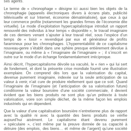
ses agents.
Le terme de « chronophage » désigne ici aussi bien les objets de la
chronophagie (appareils électroniques divers à écrans plats, publicité
télévisuelle et sur Internet, économie dématérialisée), que ceux à qui
leur commerce profite (notamment les grandes firmes de l’économie dite
virtuelle). Le mode d’exploitation hypercapitalistique introduit un rapport
renouvelé des individus à leur temps « disponible », le travail imaginaire
de ces derniers venant s’ajouter à leur travail réel, sous l’espèce d’un
temps de « loisir » revendiqué par eux et générateur de profits
faramineux pour les chronophages. L’hyperrentabilité de ce capitalisme
nouveau-genre s’établit dans une sphère presque entièrement dévolue à
l’imaginaire, ou même à « l’imaginaire de l’imaginaire » ; il s’inscrit en
outre sur le mode d’un échange fondamentalement irréciproque.
Ainsi décrit, l’hypercapitalisme dévoile sa vacuité, le « rien » qui lui sert
de fondement, et dont la présente crise mondiale fournit une illustration
exemplaire. On comprend dès lors que la valorisation du capital,
devenue purement imaginaire, indexée sur la seule anticipation de sa
valeur à venir, n’ait cure de produire réellement quoi que ce soit. Quand
l’imaginaire de l’imaginaire (et l’anticipation de sa valorisation future)
conditionne la valeur boursière d’une société commerciale, il devient
évident que les biens produits ne sont plus qu’un prétexte à toute
valorisation, voire son simple déchet, de la même façon les emplois
industriels qui en dépendent.
Que la valeur d’une capitalisation boursière n’entretienne plus de rapport
avec la qualité ni avec la quantité des biens produits se vérifie
aujourd’hui aisément. Le capitalisme étant devenu purement
« spéculaire », c’est même par la preuve donnée de sa capacité à
détruire (des emplois, des biens… et même de l’argent) qu’une société