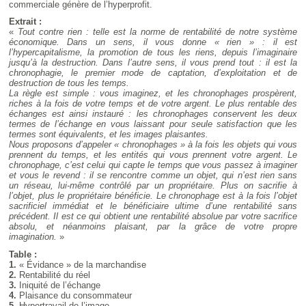
commerciale génère de l’hyperprofit.
Extrait :
«
Tout contre rien : telle est la norme de rentabilité de notre système
économique. Dans un sens, il vous donne « rien » : il est
l’hypercapitalisme, la promotion de tous les riens, depuis l’imaginaire
jusqu’à la destruction. Dans l’autre sens, il vous prend tout : il est la
chronophagie, le premier mode de captation, d’exploitation et de
destruction de tous les temps.
La règle est simple : vous imaginez, et les chronophages prospèrent,
riches à la fois de votre temps et de votre argent. Le plus rentable des
échanges est ainsi instauré : les chronophages conservent les deux
termes de l’échange en vous laissant pour seule satisfaction que les
termes sont équivalents, et les images plaisantes.
Nous proposons d’appeler « chronophages » à la fois les objets qui vous
prennent du temps, et les entités qui vous prennent votre argent. Le
chronophage, c’est celui qui capte le temps que vous passez à imaginer
et vous le revend : il se rencontre comme un objet, qui n’est rien sans
un réseau, lui-même contrôlé par un propriétaire. Plus on sacrifie à
l’objet, plus le propriétaire bénéficie. Le chronophage est à la fois l’objet
sacrificiel immédiat et le bénéficiaire ultime d’une rentabilité sans
précédent. Il est ce qui obtient une rentabilité absolue par votre sacrifice
absolu, et néanmoins plaisant, par la grâce de votre propre
imagination.
»
Table :
1.
« Évidance » de la marchandise
2.
Rentabilité du réel
3.
Iniquité de l’échange
4.
Plaisance du consommateur
5.
Hypertravail de l’image