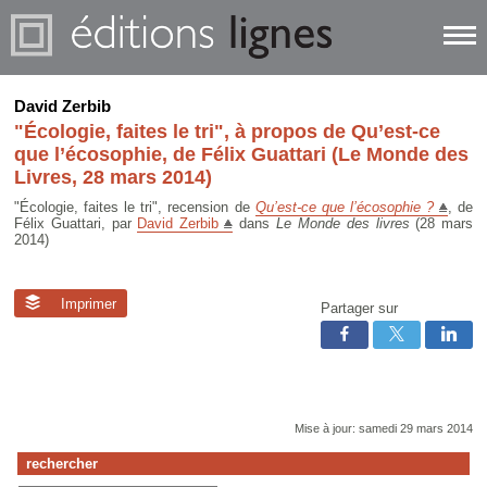
David Zerbib
"Écologie, faites le tri", à propos de Qu’est-ce
que l’écosophie, de Félix Guattari (Le Monde des
Livres, 28 mars 2014)
"Écologie, faites le tri", recension de
Qu’est-ce que l’écosophie ?
, de
Félix Guattari, par
David Zerbib
dans
Le Monde des livres
(28 mars
2014)
Imprimer
Partager sur
Mise à jour: samedi 29 mars 2014
rechercher