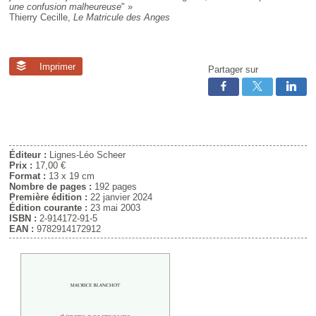
une confusion malheureuse
" »
Thierry Cecille,
Le Matricule des Anges
Imprimer
Partager sur
Éditeur :
Lignes-Léo Scheer
Prix :
17,00 €
Format :
13 x 19 cm
Nombre de pages :
192 pages
Première édition :
22 janvier 2024
Édition courante :
23 mai 2003
ISBN :
2-914172-91-5
EAN :
9782914172912