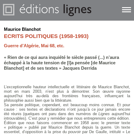
Maurice Blanchot
ECRITS POLITIQUES (1958-1993)
Guerre d’Algérie, Mai 68, etc.
« Rien de ce qui aura inquiété le siècle passé (...) n’aura
échappé à la haute tension de [l]a pensée [de Maurice
Blanchot] et de ses textes » Jacques Derrida
L’exceptionnelle hauteur intellectuelle et littéraire de Maurice Blanchot,
mort en mars 2003, n’est plus à démontrer. Son œuvre rayonne
aujourd’hui très au-delà des frontières françaises, influençant la
philosophie aussi bien que la littérature.
Sa pensée politique, cependant, est beaucoup moins connue. Et pour
cause : ses textes et déclarations n’ont jusqu’à ce jour jamais encore
été réunis (quelques ont paru dans des numéros de
Lignes
aujourd’hui
introuvables). C’est pour y remédier que nous entreprenons cette édition.
Édition que nous faisons commencer en 1958 avec le premier texte
« politique » publié par Maurice Blanchot depuis la guerre. Un texte
essentiel, d’opposition à la prise du pouvoir par De Gaulle, intitulé « Le