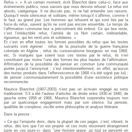
Refus ». « A un certain moment, écrit Blanchot dans celui-ci, face aux
événements publics, nous savons que nous devons refuser. Le refus est
absolu, catégorique. Il ne discute pas, ni ne fait entendre ses raisons.
Quoiqu’il reste silencieux et solitaire, même lorsqu’il s’affirme, comme il
le faut, au grand jour. Les hommes qui refusent et qui sont liés par la
force du refus, savent qu’ils ne sont pas encore ensemble. Le temps de
l’affirmation commune leur a précisément été enlevé. Ce qui leur reste,
c’est l’irréductible refus, l’amitié de ce Non certain, inébranlable,
rigoureux, qui les rend unis et solidaires. »
Et c’est en effet toutes les formes possibles du refus que les textes
suivants vont égrener : refus de la poursuite de la guerre française
coloniale en Algérie ; refus du conservatisme bourgeois en mai 1968,
etc. Si marqués que soient tous ces textes par le refus, ils n’en
constituent pas moins l’une des formes les plus hautes de l’affirmation.
Affirmation de la possibilité de penser
en commun
(une communauté
portée jusqu’à l’anonymat : c’est intentionnellement, en effet, qu’aucun
des textes produits dans l’effervescence de 1968 n’a été signé par lui) ;
de penser
communautairement
la possibilité d’une existence politique
recommencée.
Maurice Blanchot (1907-2003) n’est pas un écrivain engagé au sens
traditionnel. S’il a été l’auteur d’articles de droite entre 1930 et 1940, de
gauche entre 1958 et 1968, Maurice Blanchot surprendra toujours non
par un quelconque engagement mais par son silence. Sa pensée,
qualifiée de complexe, oscille entre philosophie et analyse littéraire.
Dans la presse :
« Ce qui l’emporte donc, dans la plupart de ces pages, c’est, vibrant, le
refus, dès lors que l’on est projeté -et ces mots résonnent étrangement
juste en ces jours-ci- dans
"une histoire grave, où tout se pervertit en