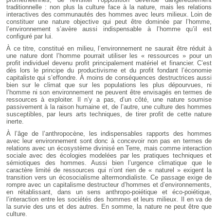
traditionnelle : non plus la culture face à la nature, mais les relations
interactives des communautés des hommes avec leurs milieux. Loin de
constituer une nature objective qui peut être dominée par l’homme,
l’environnement s’avère aussi indispensable à l’homme qu’il est
configuré par lui.
À ce titre, constitué en milieu, l’environnement ne saurait être réduit à
une nature dont l’homme pourrait utiliser les « ressources » pour un
profit individuel devenu profit principalement matériel et financier. C’est
dès lors le principe du productivisme et du profit fondant l’économie
capitaliste qui s’effondre. À moins de conséquences destructrices aussi
bien sur le climat que sur les populations les plus dépourvues, ni
l’homme ni son environnement ne peuvent être envisagés en termes de
ressources à exploiter. Il n’y a pas, d’un côté, une nature soumise
passivement à la raison humaine et, de l’autre, une culture des hommes
susceptibles, par leurs arts techniques, de tirer profit de cette nature
inerte.
À l’âge de l’anthropocène, les indispensables rapports des hommes
avec leur environnement sont donc à concevoir non pas en termes de
relations avec un écosystème divinisé en Terre, mais comme interaction
sociale avec des écologies modelées par les pratiques techniques et
sémiotiques des hommes. Aussi bien l’urgence climatique que le
caractère limité de ressources qui n’ont rien de « naturel » exigent la
transition vers un écosocialisme altermondialiste. Ce passage exige de
rompre avec un capitalisme destructeur d’hommes et d’environnements,
en rétablissant, dans un sens anthropo-poiétique et éco-poiétique,
l’interaction entre les sociétés des hommes et leurs milieux. Il en va de
la survie des uns et des autres. En somme, la nature ne peut être que
culture.