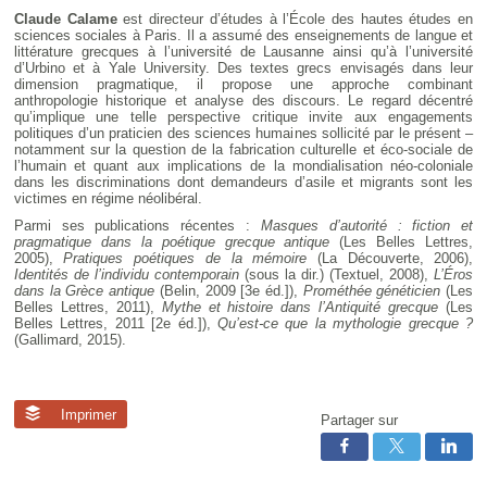
Claude Calame
est directeur d’études à l’École des hautes études en
sciences sociales à Paris. Il a assumé des enseignements de langue et
littérature grecques à l’université de Lausanne ainsi qu’à l’université
d’Urbino et à Yale University. Des textes grecs envisagés dans leur
dimension pragmatique, il propose une approche combinant
anthropologie historique et analyse des discours. Le regard décentré
qu’implique une telle perspective critique invite aux engagements
politiques d’un praticien des sciences humaines sollicité par le présent –
notamment sur la question de la fabrication culturelle et éco-sociale de
l’humain et quant aux implications de la mondialisation néo-coloniale
dans les discriminations dont demandeurs d’asile et migrants sont les
victimes en régime néolibéral.
Parmi ses publications récentes :
Masques d’autorité : fiction et
pragmatique dans la poétique grecque antique
(Les Belles Lettres,
2005),
Pratiques poétiques de la mémoire
(La Découverte, 2006),
Identités de l’individu contemporain
(sous la dir.) (Textuel, 2008),
L’Éros
dans la Grèce antique
(Belin, 2009 [3e éd.]),
Prométhée généticien
(Les
Belles Lettres, 2011),
Mythe et histoire dans l’Antiquité grecque
(Les
Belles Lettres, 2011 [2e éd.]),
Qu’est-ce que la mythologie grecque ?
(Gallimard, 2015).
Imprimer
Partager sur