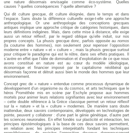
une nature désormais envisagée comme éco-système. Quelles
causes ? quelles conséquences ? quelle alternative ?
Qui dit culture grecque, dit culture éloignée, dans le temps et dans
l’espace. Sans doute la différence culturelle exige-t-elle une approche
anthropologique. Or une anthropologie des conceptions grecques
antiques implique une approche critique de catégories historiques, dans
leurs définitions indigènes. Mais, dans cette mise à distance, elle exige
aussi un retour réflexif, par le regard oblique qu’elle induit, sur nos
propres concepts. La phusis grecque donc, parfois opposée au
nomos
(la coutume des hommes), non seulement pour repenser l’opposition
moderne entre « nature » et « culture » ; mais la phusis grecque surtout
pour critiquer le paradigme qui est le nôtre, dans ses effets pratiques. Il
s’avère en effet que l’idée de domination et d’exploitation de ce que nous
avons constitué en nature est au cœur du modèle idéologique,
économique et financier imposé par le capitalisme néolibéral qui
désormais façonne et détruit aussi bien le monde des hommes que leur
environnement.
Concept grec de « nature » entendue comme processus dynamique de
développement d’un organisme ou du cosmos, et arts techniques que le
héros Prométhée mis en scène par Eschyle propose aux hommes
mortels pour animer leurs relations signifiantes avec leur environnement
– cette double référence à la Grèce classique permet un retour réflexif
sur la « nature » et la « culture » modernes. De manière sans doute
inattendue, deux savoirs contemporains, développés en technologies de
pointe, peuvent y collaborer : d’une part le génie génétique, d’autre part
les sciences neuronales. En effet fondés sur plasticité et interaction, les
principes épistémologiques à la base de ces deux savoirs permettent,
en relation avec les principes interprétatifs fondant les techniques
prométhéennes, de revisiter l’opposition devenue dangereusement